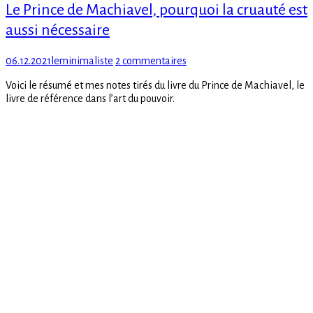
Le Prince de Machiavel, pourquoi la cruauté est
aussi nécessaire
Posted
Author
sur
06.12.2021
leminimaliste
2 commentaires
on
Le
Voici le résumé et mes notes tirés du livre du Prince de Machiavel, le
Prince
livre de référence dans l’art du pouvoir.
de
Machiavel,
pourquoi
la
cruauté
est
aussi
nécessaire