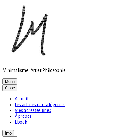
Site
Skip
is
to
loading
content
Minimalisme, Art et Philosophie
Menu
Close
Accueil
Les articles par catégories
Mes adresses fines
À propos
Ebook
Info