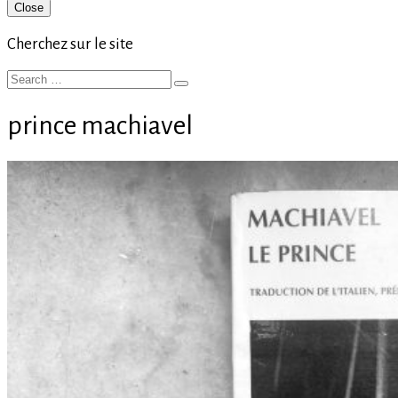
Primary
Close
Sidebar
Cherchez sur le site
Search
Search
for:
prince machiavel