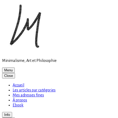
Site
Skip
is
to
loading
content
Minimalisme, Art et Philosophie
Menu
Close
Accueil
Les articles par catégories
Mes adresses fines
À propos
Ebook
Info