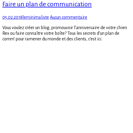
Faire un plan de communication
Posted
Author
sur
05.02.2018
leminimaliste
Aucun commentaire
on
Faire
Vous voulez créer un blog, promouvoir l’anniversaire de votre chien
un
Rex ou faire connaître votre boîte? Tous les secrets d’un plan de
plan
comm’ pour ramener du monde et des clients, c’est ici.
de
communication