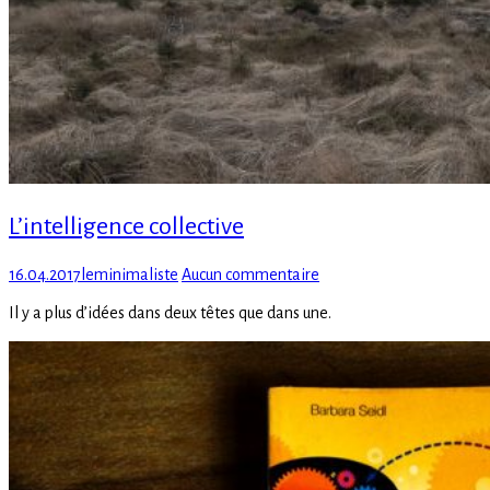
L’intelligence collective
Posted
Author
sur
16.04.2017
leminimaliste
Aucun commentaire
on
L’intelligence
Il y a plus d’idées dans deux têtes que dans une.
collective