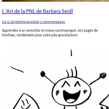
L ‘Art de la PNL de Barbara Seidl
Posted
Author
sur
02.12.2016
leminimaliste
2 commentaires
on
L
Apprendre à se connaître et mieux communiquer. 207 pages de
‘Art
bonheur, condensées pour votre plus grand plaisir.
de
la
PNL
de
Barbara
Seidl