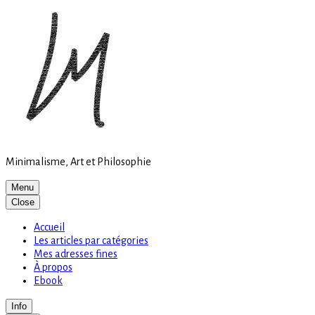
Site
Skip
is
to
loading
content
Minimalisme, Art et Philosophie
Menu
Close
Accueil
Les articles par catégories
Mes adresses fines
À propos
Ebook
Info