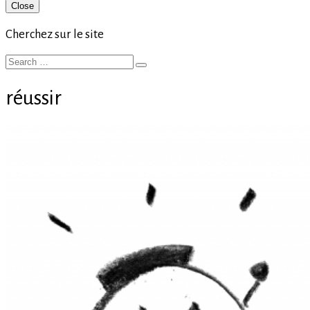
Primary
Close
Sidebar
Cherchez sur le site
Search
Search
for:
réussir