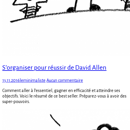
S’organiser pour réussir de David Allen
Posted
Author
sur
13.11.2016
leminimaliste
Aucun commentaire
on
S’organiser
Comment aller à l’essentiel, gagner en efficacité et atteindre ses
pour
objectifs. Voici le résumé de ce best seller. Préparez-vous à avoir des
réussir
super-pouvoirs.
de
David
Allen