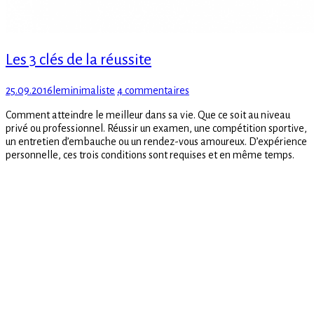
Les 3 clés de la réussite
Posted
Author
sur
25.09.2016
leminimaliste
4 commentaires
on
Les
Comment atteindre le meilleur dans sa vie. Que ce soit au niveau
3
privé ou professionnel. Réussir un examen, une compétition sportive,
clés
un entretien d’embauche ou un rendez-vous amoureux. D’expérience
de
personnelle, ces trois conditions sont requises et en même temps.
la
réussite