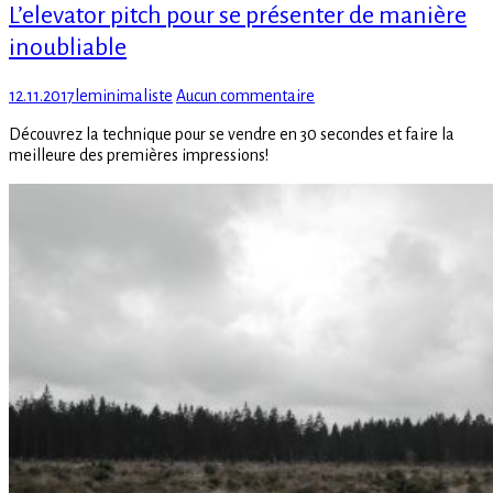
L’elevator pitch pour se présenter de manière
inoubliable
Posted
Author
sur
12.11.2017
leminimaliste
Aucun commentaire
on
L’elevator
Découvrez la technique pour se vendre en 30 secondes et faire la
pitch
meilleure des premières impressions!
pour
se
présenter
de
manière
inoubliable