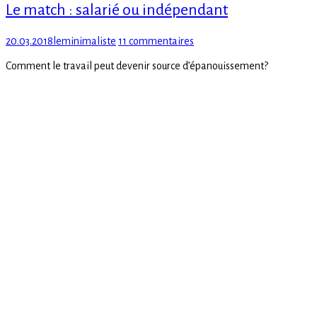
Le match : salarié ou indépendant
Posted
Author
sur
20.03.2018
leminimaliste
11 commentaires
on
Le
Comment le travail peut devenir source d’épanouissement?
match
:
salarié
ou
indépendant