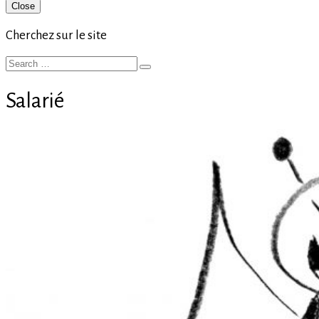
Primary
Close
Sidebar
Cherchez sur le site
Search
Search
for:
Salarié