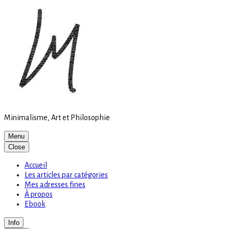
Site
Skip
is
to
loading
content
Minimalisme, Art et Philosophie
Menu
Close
Accueil
Les articles par catégories
Mes adresses fines
À propos
Ebook
Info