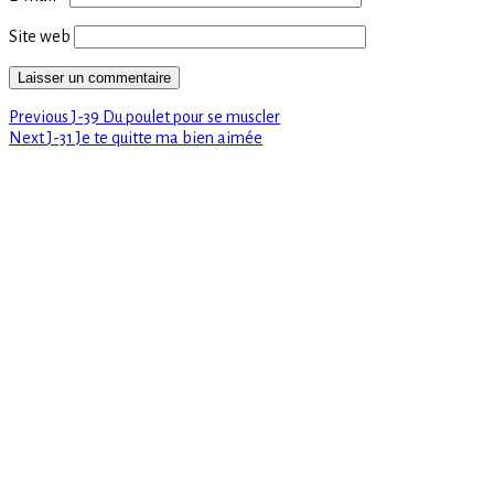
Site web
Previous
Navigation
Previous
J-39 Du poulet pour se muscler
Next
post:
Next
J-31 Je te quitte ma bien aimée
de
post:
l’article