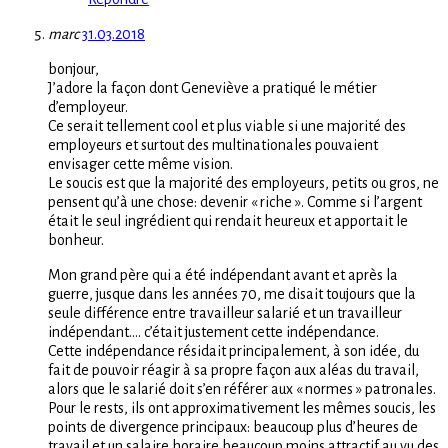
marc
31.03.2018
bonjour,
J’adore la façon dont Geneviève a pratiqué le métier
d’employeur.
Ce serait tellement cool et plus viable si une majorité des
employeurs et surtout des multinationales pouvaient
envisager cette même vision.
Le soucis est que la majorité des employeurs, petits ou gros, ne
pensent qu’à une chose: devenir « riche ». Comme si l’argent
était le seul ingrédient qui rendait heureux et apportait le
bonheur.
Mon grand père qui a été indépendant avant et après la
guerre, jusque dans les années 70, me disait toujours que la
seule différence entre travailleur salarié et un travailleur
indépendant…. c’était justement cette indépendance.
Cette indépendance résidait principalement, à son idée, du
fait de pouvoir réagir à sa propre façon aux aléas du travail,
alors que le salarié doit s’en référer aux « normes » patronales.
Pour le rests, ils ont approximativement les mêmes soucis, les
points de divergence principaux: beaucoup plus d’heures de
travail et un salaire horaire beaucoup moins attractif au vu des