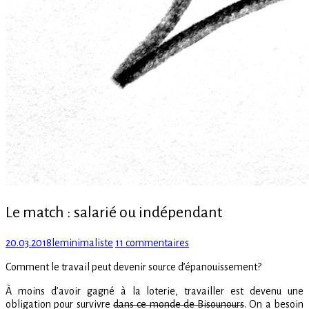
Le match : salarié ou indépendant
Posted
Author
sur
20.03.2018
leminimaliste
11 commentaires
on
Le
Comment le travail peut devenir source d’épanouissement?
match
:
À moins d’avoir gagné à la loterie, travailler est devenu une
salarié
obligation pour survivre
dans ce monde de Bisounours
. On a besoin
ou