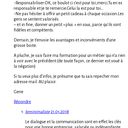
-Responsabiliser:OK, ce boulot ci c’est pour toi,merci.Tu en es
responsable et je te remercie.Celui la est pour toi…
-Ne pas hésiter à offrir un petit cadeau à chaque occasion.Les
gens se sentent valorisés
– et in fine, donner un petit « plus » en sous, parce qu’ils sont
fidèles et compétents.
Demain, je t’envoie les avantages et inconvénients d’une
grosse boite.
A pluche, je vais faire ma formation pour un métier qui n’a rien
à voir avec le précédent (de toute façon, ce dernier est voué à
la négation)
Si tu veux plus d’infos, je présume que tu sais repecher mon
adresse mail. AU plaisir.
Gene
Répondre
leminimaliste
21.03.2018
Le dialogue et la communication sont en effet les clés
pour une bonne entreprise, salariée ou indépendante.