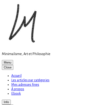
Site
Skip
is
to
loading
content
Minimalisme, Art et Philosophie
Menu
Close
Accueil
Les articles par catégories
Mes adresses fines
À propos
Ebook
Info