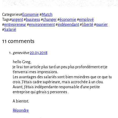
Categories
#
Economie
#
Match
Tags
#
argent
#
business
#
changer
#
économie
#
employé
#
entrepreneur
#
environnement
#
indépendant
#
liberté
#
ouvrier
#
Salarié
11 comments
geneviève
20.03.2018
hello Greg,
je lirai ton article plus tard un peu plus profondément et je
t’enverrai mes impressions.
Les avantages des salariés sont bien moindres que ce que tu
crois. J’étais cadre supérieure, mais accrochée à un clou.
Avant, j’étais indépendante responsable d’une petite
entreprise qui gérais 5 personnes .
A bientot.
Répondre