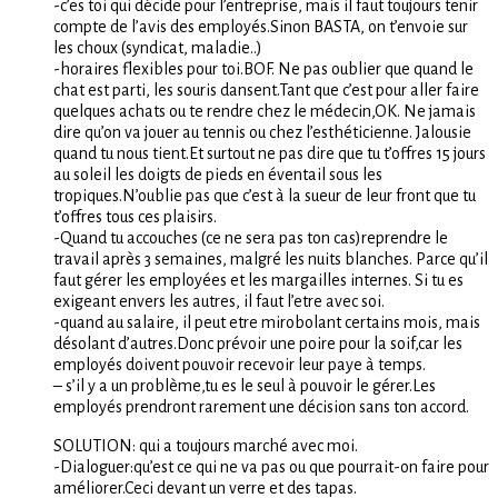
-c’es toi qui décide pour l’entreprise, mais il faut toujours tenir
compte de l’avis des employés.Sinon BASTA, on t’envoie sur
les choux (syndicat, maladie..)
-horaires flexibles pour toi.BOF. Ne pas oublier que quand le
chat est parti, les souris dansent.Tant que c’est pour aller faire
quelques achats ou te rendre chez le médecin,OK. Ne jamais
dire qu’on va jouer au tennis ou chez l’esthéticienne. Jalousie
quand tu nous tient.Et surtout ne pas dire que tu t’offres 15 jours
au soleil les doigts de pieds en éventail sous les
tropiques.N’oublie pas que c’est à la sueur de leur front que tu
t’offres tous ces plaisirs.
-Quand tu accouches (ce ne sera pas ton cas)reprendre le
travail après 3 semaines, malgré les nuits blanches. Parce qu’il
faut gérer les employées et les margailles internes. Si tu es
exigeant envers les autres, il faut l’etre avec soi.
-quand au salaire, il peut etre mirobolant certains mois, mais
désolant d’autres.Donc prévoir une poire pour la soif,car les
employés doivent pouvoir recevoir leur paye à temps.
– s’il y a un problème,tu es le seul à pouvoir le gérer.Les
employés prendront rarement une décision sans ton accord.
SOLUTION: qui a toujours marché avec moi.
-Dialoguer:qu’est ce qui ne va pas ou que pourrait-on faire pour
améliorer.Ceci devant un verre et des tapas.