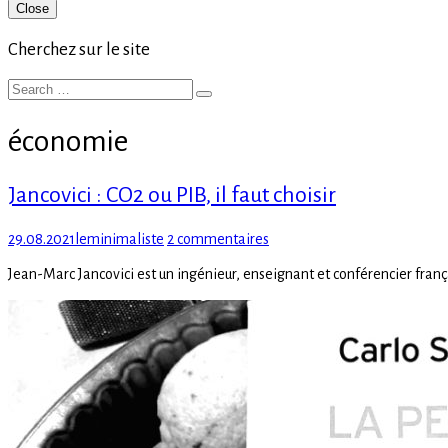
Primary
Close
Sidebar
Cherchez sur le site
Search
Search
for:
économie
Jancovici : CO2 ou PIB, il faut choisir
Posted
Author
sur
29.08.2021
leminimaliste
2 commentaires
on
Jancovici
Jean-Marc Jancovici est un ingénieur, enseignant et conférencier frança
:
CO2
ou
PIB,
il
faut
choisir