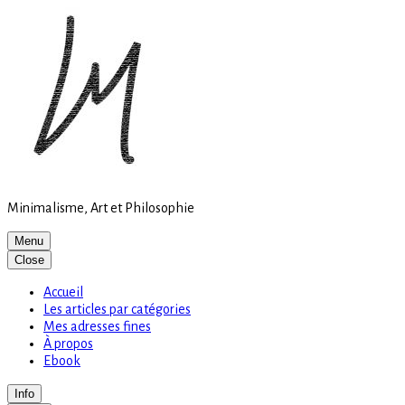
Site
Skip
is
to
loading
content
Minimalisme, Art et Philosophie
Menu
Close
Accueil
Les articles par catégories
Mes adresses fines
À propos
Ebook
Info