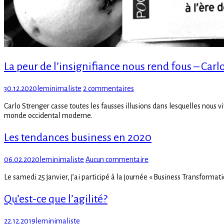
La peur de l’insignifiance nous rend fous – Carl
Posted
Author
sur
30.12.2020
leminimaliste
2 commentaires
on
La
Carlo Strenger casse toutes les fausses illusions dans lesquelles nous vi
peur
monde occidental moderne.
de
l’insignifiance
Les tendances business en 2020
nous
rend
fous
Posted
Author
sur
06.02.2020
leminimaliste
Aucun commentaire
–
on
Les
Carlo
Le samedi 25 janvier, j’ai participé à la journée « Business Transforma
tendances
Strenger
business
Qu’est-ce que l’agilité?
en
2020
Posted
Author
22.12.2019
leminimaliste