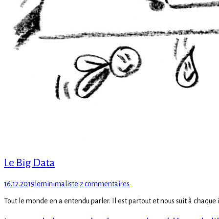
Le Big Data
Posted
Author
sur
16.12.2019
leminimaliste
2 commentaires
on
Le
Tout le monde en a entendu parler. Il est partout et nous suit à chaque 
Big
Data