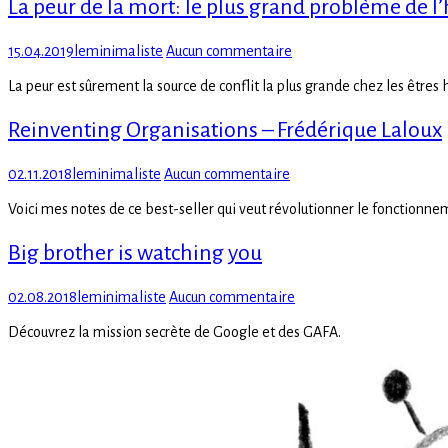
La peur de la mort: le plus grand problème de 
Posted
Author
sur
15.04.2019
leminimaliste
Aucun commentaire
on
La
La peur est sûrement la source de conflit la plus grande chez les êtres
peur
de
Reinventing Organisations – Frédérique Laloux
la
mort:
le
Posted
Author
sur
02.11.2018
leminimaliste
Aucun commentaire
plus
on
Reinventing
grand
Voici mes notes de ce best-seller qui veut révolutionner le fonctionne
Organisations
problème
–
de
Big brother is watching you
Frédérique
l’humanité
Laloux
et
Posted
Author
sur
02.08.2018
leminimaliste
Aucun commentaire
de
on
Big
l’économie
Découvrez la mission secrète de Google et des GAFA.
brother
is
watching
you