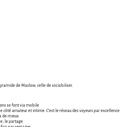
yramide de Maslow, celle de sociabiliser.
ions se font via mobile
 côté amateur et intime. C’est le réseau des voyeurs par excellence
y a de mieux
re, le partage
s fois par semaine