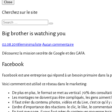
Primary
Close
Sidebar
Cherchez sur le site
Search
Search
for:
Big brother is watching you
Posted
Author
sur
02.08.2018
leminimaliste
Aucun commentaire
on
Big
Découvrez la mission secrète de Google et des GAFA.
brother
is
Facebook
watching
you
Facebook est une entreprise qui répond à un besoin primaire dans la p
Voici comment est utilisé ce réseau dans le marketing:
De plus en plus, le format se met au vertical. 70% des consultat
Les montages ne doivent pas être compliqués, les gens aiment le
Il faut créer du contenu: photos, vidéos et du Live, c’est ce qu’il 
L’ordre d’importance des réactions: le clic, le like, le commentai
En tant que page, il vous faut créer du contenu en moyenne troi