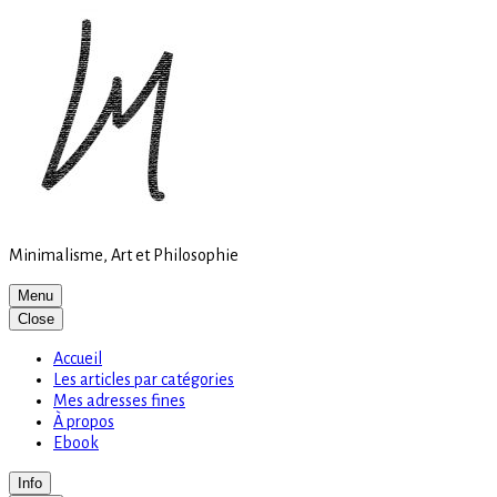
Site
Skip
is
to
loading
content
Minimalisme, Art et Philosophie
Menu
Close
Accueil
Les articles par catégories
Mes adresses fines
À propos
Ebook
Info