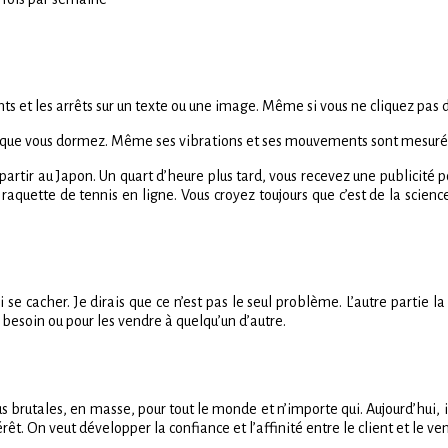
s et les arrêts sur un texte ou une image. Même si vous ne cliquez pas 
e que vous dormez. Même ses vibrations et ses mouvements sont mesurés
partir au Japon. Un quart d’heure plus tard, vous recevez une publicité p
aquette de tennis en ligne. Vous croyez toujours que c’est de la scienc
 se cacher. Je dirais que ce n’est pas le seul problème. L’autre partie 
besoin ou pour les vendre à quelqu’un d’autre.
rutales, en masse, pour tout le monde et n’importe qui. Aujourd’hui, il y
êt. On veut développer la confiance et l’affinité entre le client et le ve