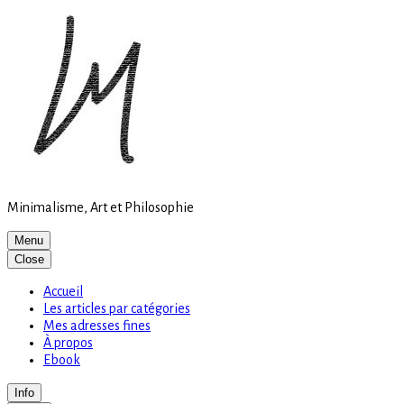
Site
Skip
is
to
loading
content
Minimalisme, Art et Philosophie
Menu
Close
Accueil
Les articles par catégories
Mes adresses fines
À propos
Ebook
Info