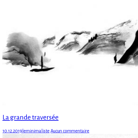
La grande traversée
Posted
Author
sur
10.12.2019
leminimaliste
Aucun commentaire
on
La