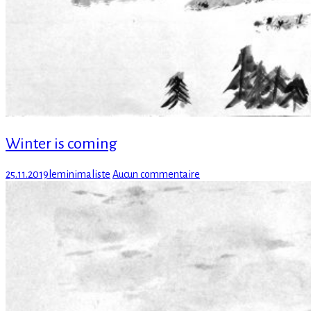
Winter is coming
Posted
Author
sur
25.11.2019
leminimaliste
Aucun commentaire
on
Winter
is
coming