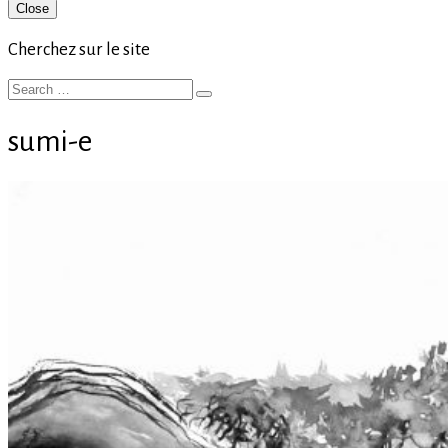
Primary
Close
Sidebar
Cherchez sur le site
Search
Search
for:
sumi-e