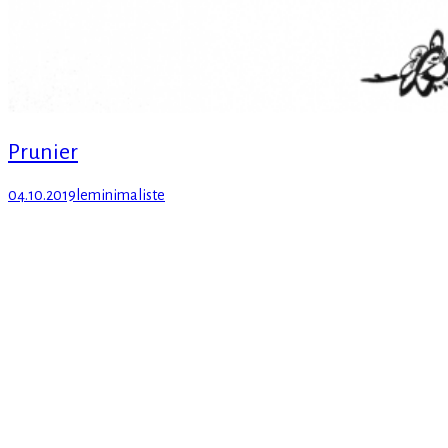
Prunier
Posted
Author
04.10.2019
leminimaliste
on