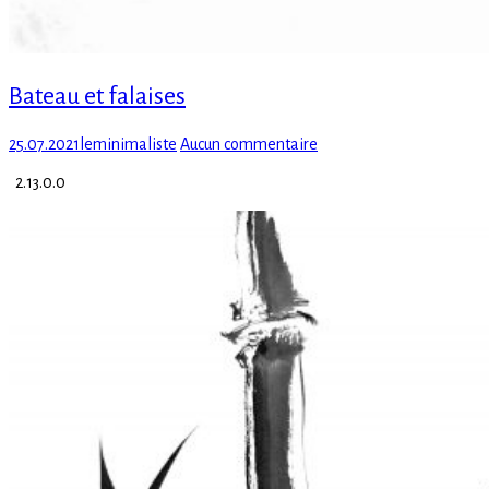
Bateau et falaises
Posted
Author
sur
25.07.2021
leminimaliste
Aucun commentaire
on
Bateau
2.13.0.0
et
falaises