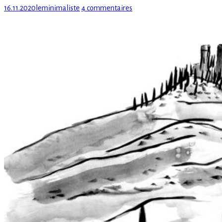
Posted
Author
sur
16.11.2020
leminimaliste
4 commentaires
on
Rage