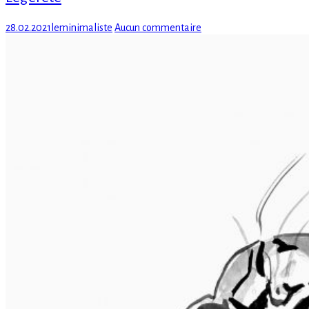
Posted
Author
sur
28.02.2021
leminimaliste
Aucun commentaire
on
Légèreté