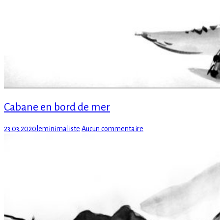
Cabane en bord de mer
Posted
Author
sur
23.03.2020
leminimaliste
Aucun commentaire
on
Cabane
en
bord
de
mer