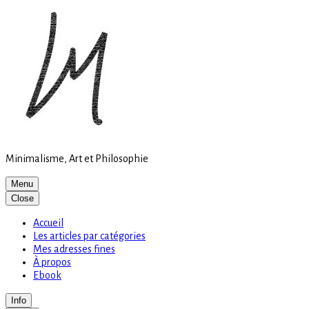
Site
Skip
is
to
loading
content
Minimalisme, Art et Philosophie
Menu
Close
Accueil
Les articles par catégories
Mes adresses fines
À propos
Ebook
Info