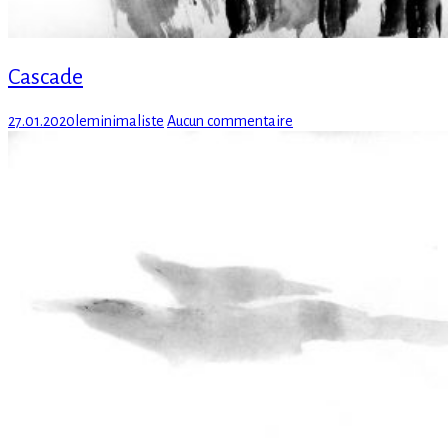
Cascade
Posted
Author
sur
27.01.2020
leminimaliste
Aucun commentaire
on
Cascade