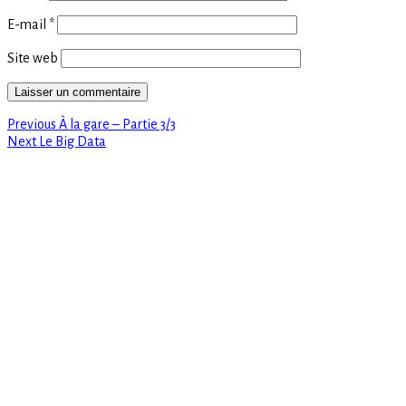
E-mail
*
Site web
Previous
Navigation
Previous
À la gare – Partie 3/3
Next
post:
Next
Le Big Data
de
post:
l’article