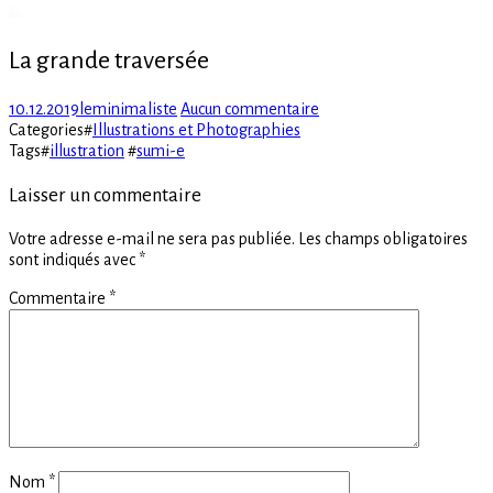
La grande traversée
Posted
Author
sur
10.12.2019
leminimaliste
Aucun commentaire
on
La
Categories
#
Illustrations et Photographies
grande
Tags
#
illustration
#
sumi-e
traversée
Laisser un commentaire
Votre adresse e-mail ne sera pas publiée.
Les champs obligatoires
sont indiqués avec
*
Commentaire
*
Nom
*