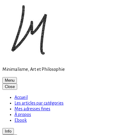
Site
Skip
is
to
loading
content
Minimalisme, Art et Philosophie
Menu
Close
Accueil
Les articles par catégories
Mes adresses fines
À propos
Ebook
Info