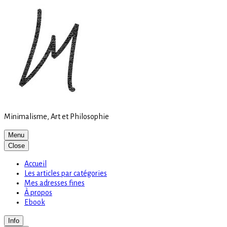
Site
Skip
is
to
loading
content
Minimalisme, Art et Philosophie
Menu
Close
Accueil
Les articles par catégories
Mes adresses fines
À propos
Ebook
Info