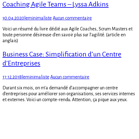
Coaching Agile Teams – Lyssa Adkins
Posted
Author
sur
30.04.2020
leminimaliste
Aucun commentaire
on
Coaching
Voici un résumé du livre dédié aux Agile Coaches, Scrum Masters et
Agile
toute personne désireuse d’en savoir plus sur l’agilité. (article en
Teams
anglais)
–
Lyssa
Business Case: Simplification d’un Centre
Adkins
d’Entreprises
Posted
Author
sur
17.12.2018
leminimaliste
Aucun commentaire
on
Business
Durant six mois, on m’a demandé d’accompagner un centre
Case:
d’entreprises pour améliorer son organisations, ses services internes
Simplification
et externes. Voici un compte-rendu. Attention, ça pique aux yeux.
d’un
Centre
d’Entreprises