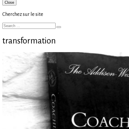
Primary
Close
Sidebar
Cherchez sur le site
Search
Search
for:
transformation