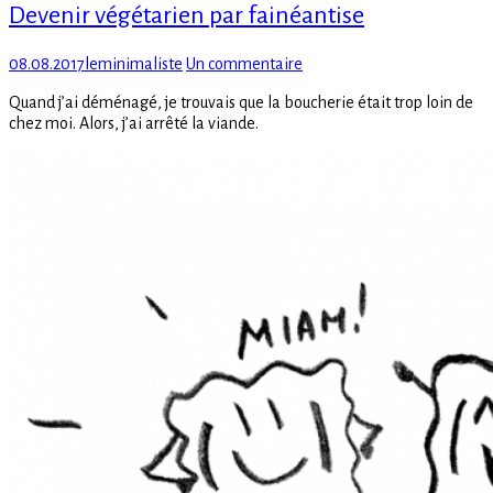
Devenir végétarien par fainéantise
Posted
Author
sur
08.08.2017
leminimaliste
Un commentaire
on
Devenir
Quand j’ai déménagé, je trouvais que la boucherie était trop loin de
végétarien
chez moi. Alors, j’ai arrêté la viande.
par
fainéantise