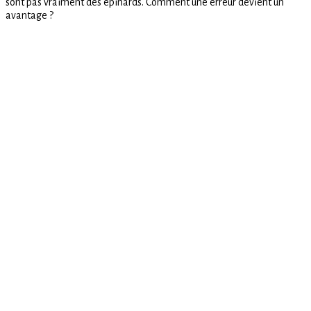
sont pas vraiment des épinards. Comment une erreur devient un
avantage ?