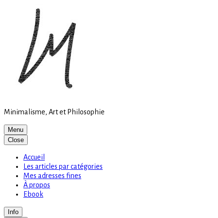
Site
Skip
is
to
loading
content
Minimalisme, Art et Philosophie
Menu
Close
Accueil
Les articles par catégories
Mes adresses fines
À propos
Ebook
Info