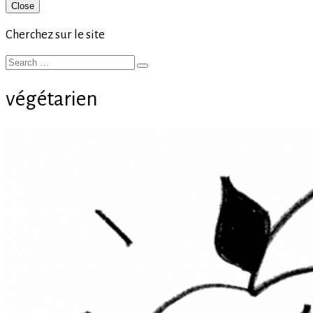
Primary
Close
Sidebar
Cherchez sur le site
Search
Search
for:
végétarien