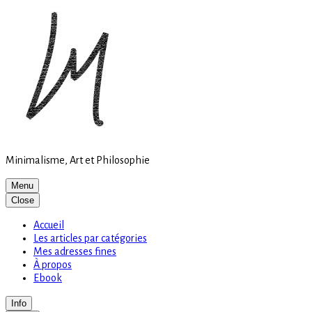
Site
Skip
is
to
loading
content
Minimalisme, Art et Philosophie
Menu
Close
Accueil
Les articles par catégories
Mes adresses fines
À propos
Ebook
Info