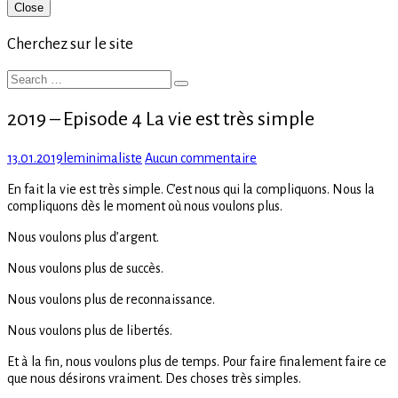
Primary
Close
Sidebar
Cherchez sur le site
Search
Search
for:
2019 – Episode 4 La vie est très simple
Posted
Author
sur
13.01.2019
leminimaliste
Aucun commentaire
on
2019
En fait la vie est très simple. C’est nous qui la compliquons. Nous la
–
compliquons dès le moment où nous voulons plus.
Episode
4
Nous voulons plus d’argent.
La
vie
Nous voulons plus de succès.
est
très
Nous voulons plus de reconnaissance.
simple
Nous voulons plus de libertés.
Et à la fin, nous voulons plus de temps. Pour faire finalement faire ce
que nous désirons vraiment. Des choses très simples.