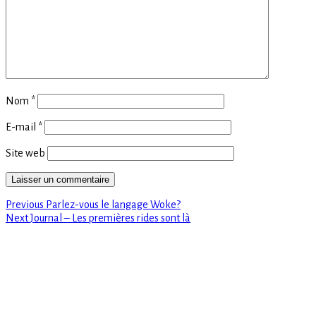
Nom
*
E-mail
*
Site web
Previous
Navigation
Previous
Parlez-vous le langage Woke?
Next
post:
Next
Journal – Les premières rides sont là
de
post:
l’article