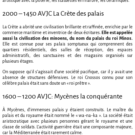
artistique avec la poterie, les statuettes en marbre, les céramiques.
2000 – 1450 AVJC La Crète des palais
La Crète a abrité une civilisation brillante et raffinée, enrichie par le
commerce maritime et inventrice de deux écritures.
Elle est appelée
aussi la civilisation des minoens, du nom du palais du roi Minos.
Elle est connue pour ses palais somptueux qui comprennent des
quartiers résidentiels, des salles de réception, des espaces
administratifs, des sanctuaires et des magasins organisés sur
plusieurs étages.
On suppose qu’il s’agissait d’une société pacifique, car il y avait une
absence de structures défensives. Le roi Cnossos connu pour son
célèbre palais était sans doute un « roi prêtre ».
1600 – 1200 AVJC: Mycènes la conquérante
À Mycènes, d’immenses palais y étaient construits. Le maître du
palais et du royaume était nommé le « wa-na-ka ». La société était
aristocratique avec plusieurs personnes gérant le royaume et une
classe de soldats. L’activité guerrière était une composante majeure,
car la Méditerranée était rarement calme.