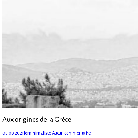
Aux origines de la Grèce
Posted
Author
sur
08.08.2021
leminimaliste
Aucun commentaire