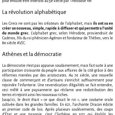
pour ensuite être interdits au 5e siècle par Théodose 1er.
La révolution alphabétique
Les Grecs ne sont pas les créateurs de l’alphabet, mais
ils ont su en
créer un nouveau, simple, rapide à diffuser et qui permettra l’unité
du monde grec.
L’alphabet grec, selon Hérodote, proviendrait de
Cadmos, fils du roi phénicien Agénon et fondateur de Thèbes, vers le
8e siècle AVJC.
Athènes et la démocratie
La démocratie n’est pas apparue soudainement, mais fait suite à une
participation croissante du peuple aux affaires de la cité grâce à des
réformes menées par des aristocrates. Au 7e siècle, une nouvelle
classe de commerçant et d’artisans s’enrichit suffisamment pour
rejoindre l’infanterie. Une revendication d’égalités se fait entendre,
ceci mêlé à une paysannerie qui réclame une redistribution des
terres et rejoint ainsi les nouveaux riches.
Jusqu’ici, le droit était « ce que disait le roi », une coutume orale
cultivée dans les grandes familles. En 621, l’archonte Dracon édicte
un premier code de lois. Après plusieurs soulèvements, des coups
d’État et une tyrannie, c’est Clisthène en 507 qui établit les