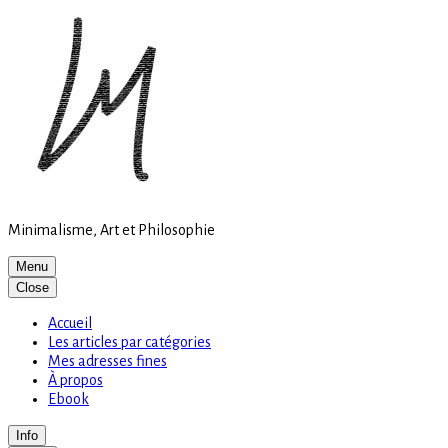
Site
Skip
is
to
loading
content
Minimalisme, Art et Philosophie
Menu
Close
Accueil
Les articles par catégories
Mes adresses fines
À propos
Ebook
Info