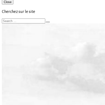
Primary
Close
Sidebar
Cherchez sur le site
Search
Search
for: