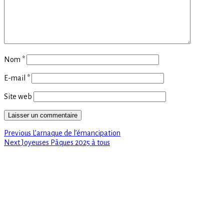
Nom
*
E-mail
*
Site web
Previous
Navigation
Previous
L’arnaque de l’émancipation
Next
post:
Next
Joyeuses Pâques 2025 à tous
de
post:
l’article