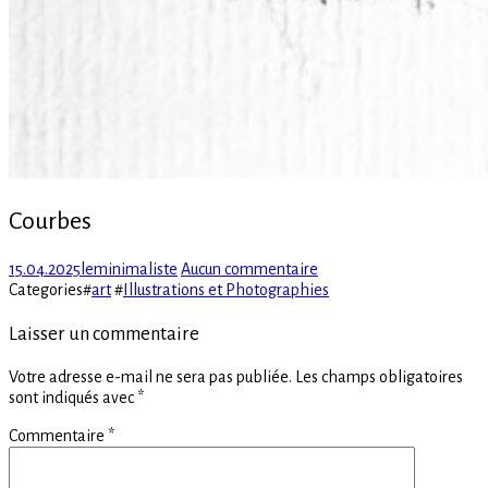
Courbes
Posted
Author
sur
15.04.2025
leminimaliste
Aucun commentaire
on
Courbes
Categories
#
art
#
Illustrations et Photographies
Laisser un commentaire
Votre adresse e-mail ne sera pas publiée.
Les champs obligatoires
sont indiqués avec
*
Commentaire
*