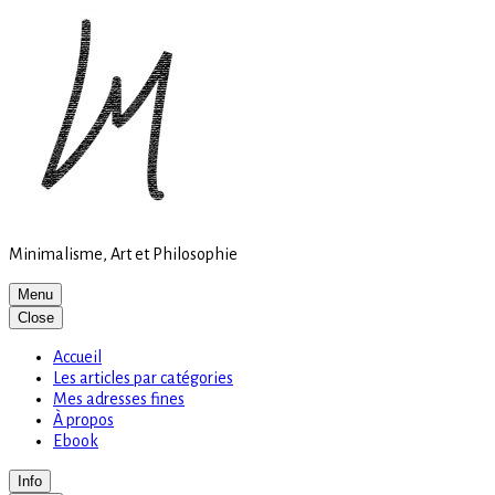
Site
Skip
is
to
loading
content
Minimalisme, Art et Philosophie
Menu
Close
Accueil
Les articles par catégories
Mes adresses fines
À propos
Ebook
Info