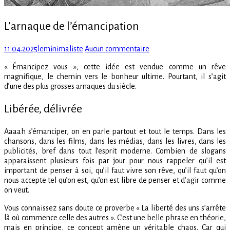
L’arnaque de l’émancipation
Posted
Author
sur
11.04.2025
leminimaliste
Aucun commentaire
on
L’arnaque
« Émancipez vous », cette idée est vendue comme un rêve
de
magnifique, le chemin vers le bonheur ultime. Pourtant, il s’agit
l’émancipation
d’une des plus grosses arnaques du siècle.
Libérée, délivrée
Aaaah s’émanciper, on en parle partout et tout le temps. Dans les
chansons, dans les films, dans les médias, dans les livres, dans les
publicités, bref dans tout l’esprit moderne. Combien de slogans
apparaissent plusieurs fois par jour pour nous rappeler qu’il est
important de penser à soi, qu’il faut vivre son rêve, qu’il faut qu’on
nous accepte tel qu’on est, qu’on est libre de penser et d’agir comme
on veut.
Vous connaissez sans doute ce proverbe « La liberté des uns s’arrête
là où commence celle des autres ». C’est une belle phrase en théorie,
mais en principe, ce concept amène un véritable chaos. Car qui