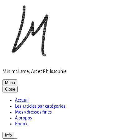
Site
Skip
is
to
loading
content
Minimalisme, Art et Philosophie
Menu
Close
Accueil
Les articles par catégories
Mes adresses fines
À propos
Ebook
Info