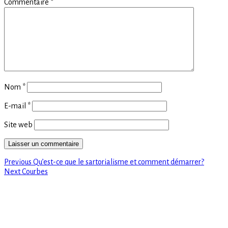
Commentaire
*
Nom
*
E-mail
*
Site web
Previous
Navigation
Previous
Qu’est-ce que le sartorialisme et comment démarrer?
Next
post:
Next
Courbes
de
post:
l’article