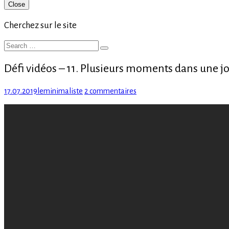
Primary
Close
Sidebar
Cherchez sur le site
Search
Search
for:
Défi vidéos – 11. Plusieurs moments dans une j
Posted
Author
sur
17.07.2019
leminimaliste
2 commentaires
on
Défi
vidéos
–
11.
Plusieurs
moments
dans
une
journée