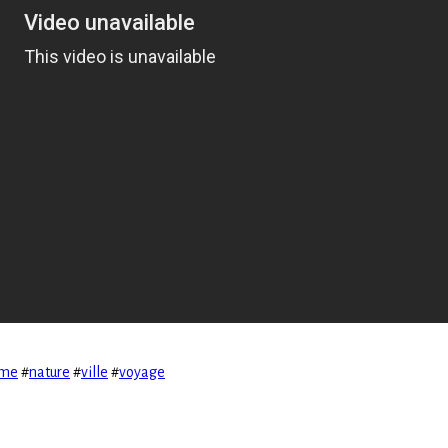
sme
#
nature
#
ville
#
voyage