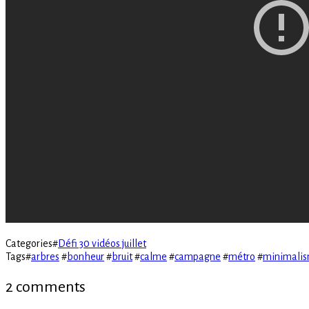
Categories
#
Défi 30 vidéos juillet
Tags
#
arbres
#
bonheur
#
bruit
#
calme
#
campagne
#
métro
#
minimali
2 comments