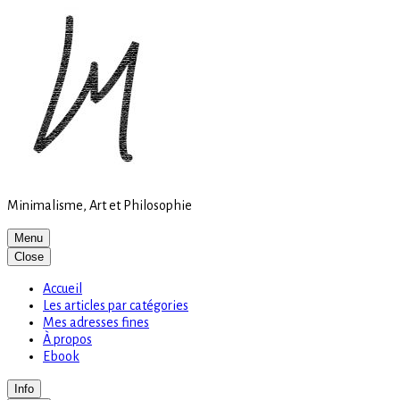
Site
Skip
is
to
loading
content
Minimalisme, Art et Philosophie
Menu
Close
Accueil
Les articles par catégories
Mes adresses fines
À propos
Ebook
Info