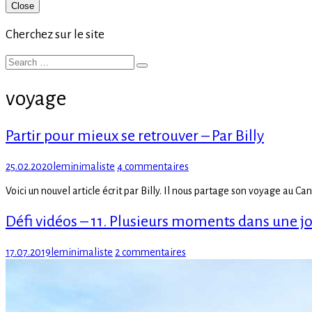
Primary
Close
Sidebar
Cherchez sur le site
Search
Search
for:
voyage
Partir pour mieux se retrouver – Par Billy
Posted
Author
sur
25.02.2020
leminimaliste
4 commentaires
on
Partir
Voici un nouvel article écrit par Billy. Il nous partage son voyage au Ca
pour
mieux
Défi vidéos – 11. Plusieurs moments dans une j
se
retrouver
–
Posted
Author
sur
17.07.2019
leminimaliste
2 commentaires
Par
on
Défi
Billy
vidéos
–
11.