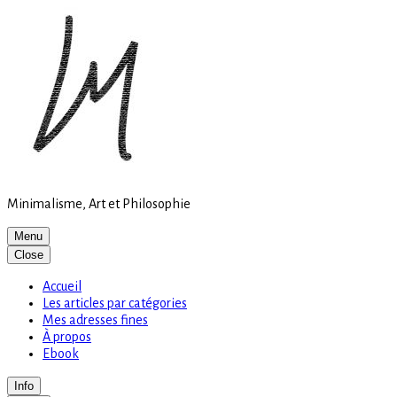
Site
Skip
is
to
loading
content
Minimalisme, Art et Philosophie
Menu
Close
Accueil
Les articles par catégories
Mes adresses fines
À propos
Ebook
Info