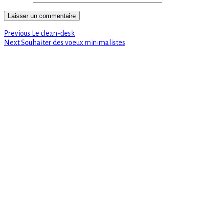
Previous
Navigation
Previous
Le clean-desk
Next
post:
Next
Souhaiter des voeux minimalistes
de
post:
l’article