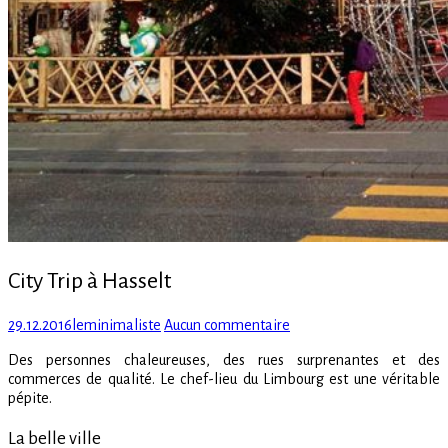
City Trip à Hasselt
Posted
Author
sur
29.12.2016
leminimaliste
Aucun commentaire
on
City
Des personnes chaleureuses, des rues surprenantes et des
Trip
commerces de qualité. Le chef-lieu du Limbourg est une véritable
à
pépite.
Hasselt
La belle ville