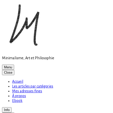
Site
Skip
is
to
loading
content
Minimalisme, Art et Philosophie
Menu
Close
Accueil
Les articles par catégories
Mes adresses fines
À propos
Ebook
Info