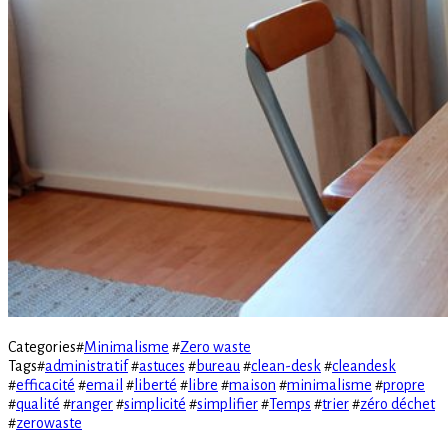
Categories
#
Minimalisme
#
Zero waste
Tags
#
administratif
#
astuces
#
bureau
#
clean-desk
#
cleandesk
#
efficacité
#
email
#
liberté
#
libre
#
maison
#
minimalisme
#
propre
#
qualité
#
ranger
#
simplicité
#
simplifier
#
Temps
#
trier
#
zéro déchet
#
zerowaste