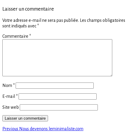
Laisser un commentaire
Votre adresse e-mail ne sera pas publiée.
Les champs obligatoires
sont indiqués avec
*
Commentaire
*
Nom
*
E-mail
*
Site web
Previous
Navigation
Previous
Nous devenons leminimaliste.com