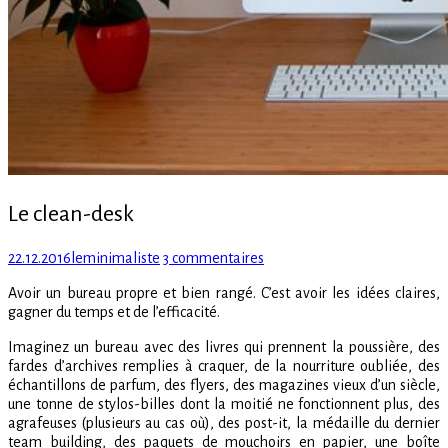
Le clean-desk
Posted
Author
sur
22.12.2016
leminimaliste
3 commentaires
on
Le
Avoir un bureau propre et bien rangé. C’est avoir les idées claires,
clean-
gagner du temps et de l’efficacité.
desk
Imaginez un bureau avec des livres qui prennent la poussière, des
fardes d’archives remplies à craquer, de la nourriture oubliée, des
échantillons de parfum, des flyers, des magazines vieux d’un siècle,
une tonne de stylos-billes dont la moitié ne fonctionnent plus, des
agrafeuses (plusieurs au cas où), des post-it, la médaille du dernier
team building, des paquets de mouchoirs en papier, une boîte