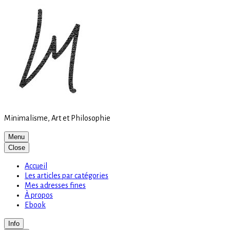
Site
Skip
is
to
loading
content
Minimalisme, Art et Philosophie
Menu
Close
Accueil
Les articles par catégories
Mes adresses fines
À propos
Ebook
Info