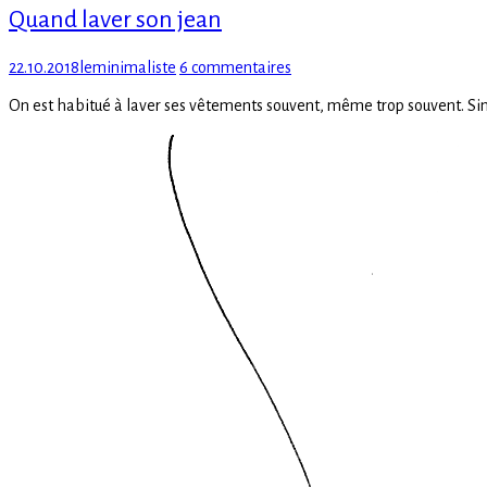
Quand laver son jean
Posted
Author
sur
22.10.2018
leminimaliste
6 commentaires
on
Quand
On est habitué à laver ses vêtements souvent, même trop souvent. Sim
laver
son
jean