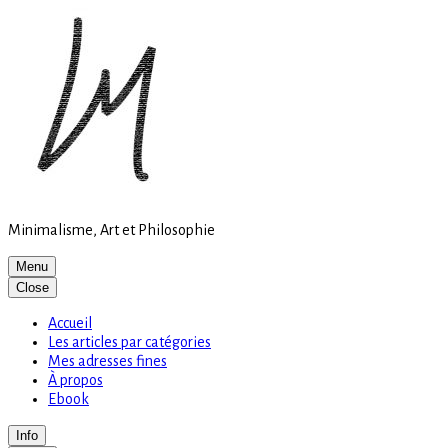
Site
Skip
is
to
loading
content
Minimalisme, Art et Philosophie
Menu
Close
Accueil
Les articles par catégories
Mes adresses fines
À propos
Ebook
Info