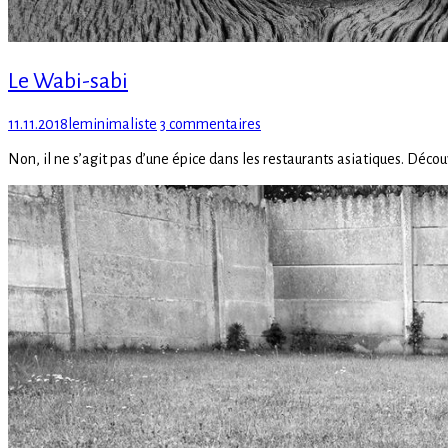
Le Wabi-sabi
Posted
Author
sur
11.11.2018
leminimaliste
3 commentaires
on
Le
Non, il ne s’agit pas d’une épice dans les restaurants asiatiques. Déco
Wabi-
sabi