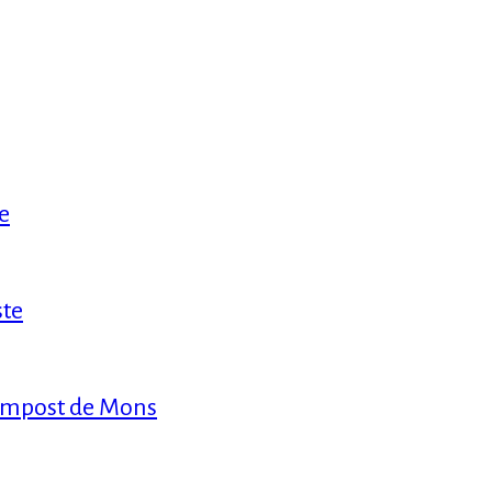
e
ste
compost de Mons