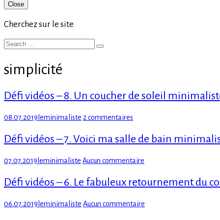
Primary
Close
Sidebar
Cherchez sur le site
Search
Search
for:
simplicité
Défi vidéos – 8. Un coucher de soleil minimalist
Posted
Author
sur
08.07.2019
leminimaliste
2 commentaires
on
Défi
vidéos
Défi vidéos – 7. Voici ma salle de bain minimali
–
8.
Posted
Author
sur
07.07.2019
leminimaliste
Aucun commentaire
Un
on
Défi
coucher
vidéos
Défi vidéos – 6. Le fabuleux retournement du 
de
–
soleil
7.
minimaliste
Posted
Author
sur
06.07.2019
leminimaliste
Aucun commentaire
Voici
on
Défi
ma