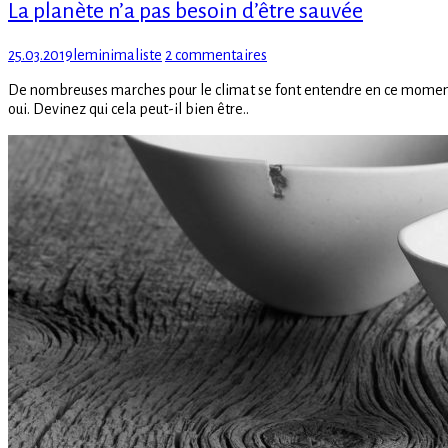
vidéos
La planète n’a pas besoin d’être sauvée
salle
–
de
6.
bain
Posted
Author
sur
25.03.2019
leminimaliste
2 commentaires
Le
minimaliste
on
La
fabuleux
De nombreuses marches pour le climat se font entendre en ce moment. « 
planète
retournement
oui. Devinez qui cela peut-il bien être..
n’a
du
pas
compost
besoin
de
d’être
Mons
sauvée