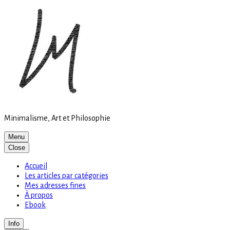
Site
Skip
is
to
loading
content
Minimalisme, Art et Philosophie
Menu
Close
Accueil
Les articles par catégories
Mes adresses fines
À propos
Ebook
Info