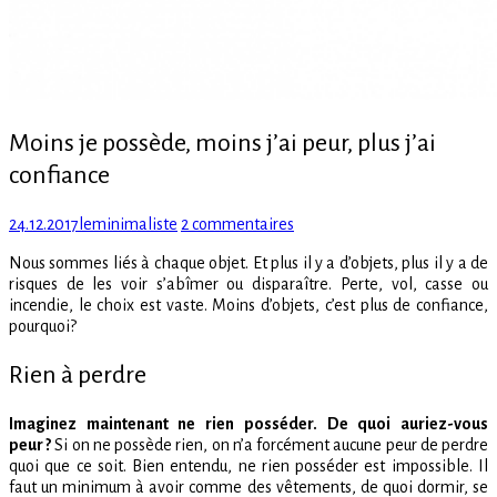
Moins je possède, moins j’ai peur, plus j’ai
confiance
Posted
Author
sur
24.12.2017
leminimaliste
2 commentaires
on
Moins
Nous sommes liés à chaque objet. Et plus il y a d’objets, plus il y a de
je
risques de les voir s’abîmer ou disparaître. Perte, vol, casse ou
possède,
incendie, le choix est vaste. Moins d’objets, c’est plus de confiance,
moins
pourquoi?
j’ai
peur,
Rien à perdre
plus
j’ai
confiance
Imaginez maintenant ne rien posséder. De quoi auriez-vous
peur ?
Si on ne possède rien, on n’a forcément aucune peur de perdre
quoi que ce soit. Bien entendu, ne rien posséder est impossible. Il
faut un minimum à avoir comme des vêtements, de quoi dormir, se