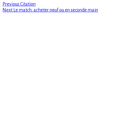
Previous
Navigation
Previous
Citation
Next
post:
Next
Le match: acheter neuf ou en seconde main
de
post:
l’article