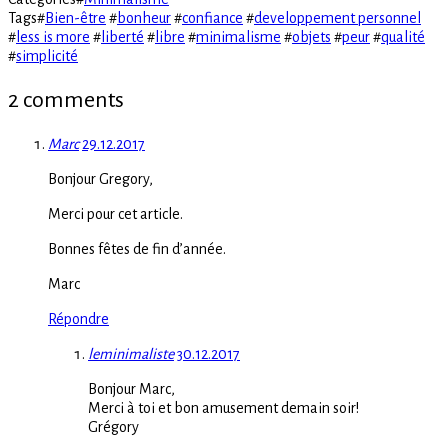
Tags
#
Bien-être
#
bonheur
#
confiance
#
developpement personnel
#
less is more
#
liberté
#
libre
#
minimalisme
#
objets
#
peur
#
qualité
#
simplicité
2 comments
Marc
29.12.2017
Bonjour Gregory,
Merci pour cet article.
Bonnes fêtes de fin d’année.
Marc
Répondre
leminimaliste
30.12.2017
Bonjour Marc,
Merci à toi et bon amusement demain soir!
Grégory