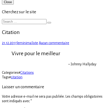
Primary
Close
Sidebar
Cherchez sur le site
Search
Search
for:
Citation
Posted
Author
sur
21.12.2017
leminimaliste
Aucun commentaire
on
Citation
Vivre pour le meilleur
– Johnny Hallyday
Categories
#
Citations
Tags
#
citation
Laisser un commentaire
Votre adresse e-mail ne sera pas publiée.
Les champs obligatoires
sont indiqués avec
*