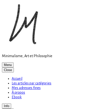
Site
Skip
is
to
loading
content
Minimalisme, Art et Philosophie
Menu
Close
Accueil
Les articles par catégories
Mes adresses fines
À propos
Ebook
Info