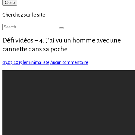
Primary
Close
Sidebar
Cherchez sur le site
Search
Search
for:
Défi vidéos – 4. J’ai vu un homme avec une
cannette dans sa poche
Posted
Author
sur
03.07.2019
leminimaliste
Aucun commentaire
on
Défi
vidéos
–
4.
J’ai
vu
un
homme
avec
une
cannette
dans