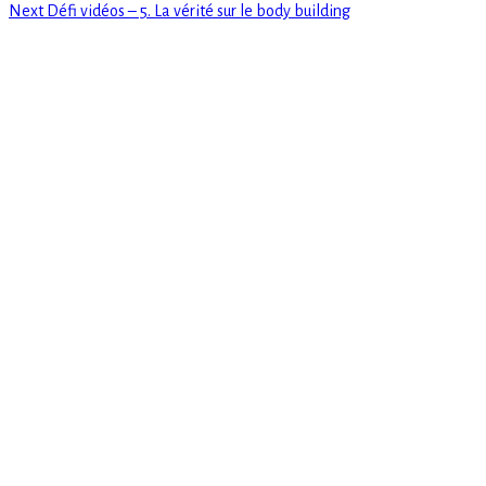
de
Next
Next
Défi vidéos – 5. La vérité sur le body building
post:
l’article