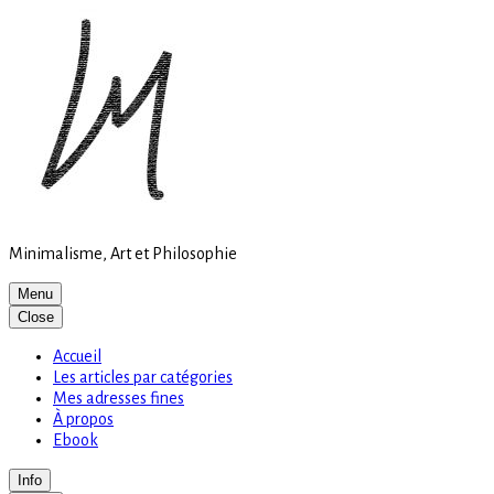
Site
Skip
is
to
loading
content
Minimalisme, Art et Philosophie
Menu
Close
Accueil
Les articles par catégories
Mes adresses fines
À propos
Ebook
Info