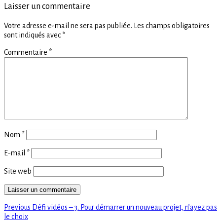
Laisser un commentaire
Votre adresse e-mail ne sera pas publiée.
Les champs obligatoires
sont indiqués avec
*
Commentaire
*
Nom
*
E-mail
*
Site web
Previous
Navigation
Previous
Défi vidéos – 3. Pour démarrer un nouveau projet, n’ayez pas
post:
le choix