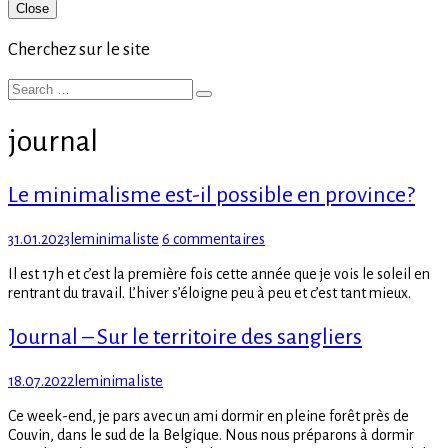
Primary
Close
Sidebar
Cherchez sur le site
Search
Search
for:
journal
Le minimalisme est-il possible en province?
Posted
Author
sur
31.01.2023
leminimaliste
6 commentaires
on
Le
Il est 17h et c’est la première fois cette année que je vois le soleil en
minimalisme
rentrant du travail. L’hiver s’éloigne peu à peu et c’est tant mieux.
est-
il
Journal – Sur le territoire des sangliers
possible
en
province?
Posted
Author
18.07.2022
leminimaliste
on
Ce week-end, je pars avec un ami dormir en pleine forêt près de
Couvin, dans le sud de la Belgique. Nous nous préparons à dormir