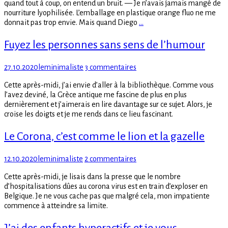
quand tout à coup, on entend un bruit. — Je n’avais jamais mangé de
nourriture lyophilisée. L’emballage en plastique orange fluo ne me
Continue
donnait pas trop envie. Mais quand Diego
…
reading
Journal
Fuyez les personnes sans sens de l’humour
–
Sur
Posted
Author
sur
27.10.2020
leminimaliste
3 commentaires
le
on
Fuyez
territoire
Cette après-midi, j’ai envie d’aller à la bibliothèque. Comme vous
les
des
l’avez deviné, la Grèce antique me fascine de plus en plus
personnes
sangliers
dernièrement et j’aimerais en lire davantage sur ce sujet. Alors, je
sans
croise les doigts et je me rends dans ce lieu fascinant.
sens
de
Le Corona, c’est comme le lion et la gazelle
l’humour
Posted
Author
sur
12.10.2020
leminimaliste
2 commentaires
on
Le
Cette après-midi, je lisais dans la presse que le nombre
Corona,
d’hospitalisations dûes au corona virus est en train d’exploser en
c’est
Belgique. Je ne vous cache pas que malgré cela, mon impatiente
comme
commence à atteindre sa limite.
le
lion
J’ai des enfants hyperactifs et je vous
et