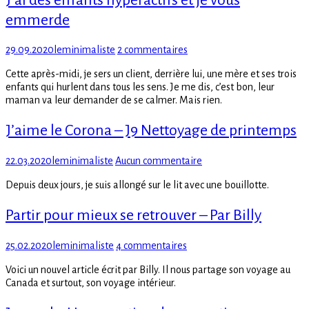
la
emmerde
gazelle
Posted
Author
sur
29.09.2020
leminimaliste
2 commentaires
on
J’ai
Cette après-midi, je sers un client, derrière lui, une mère et ses trois
des
enfants qui hurlent dans tous les sens. Je me dis, c’est bon, leur
enfants
maman va leur demander de se calmer. Mais rien.
hyperactifs
et
J’aime le Corona – J9 Nettoyage de printemps
je
vous
emmerde
Posted
Author
sur
22.03.2020
leminimaliste
Aucun commentaire
on
J’aime
Depuis deux jours, je suis allongé sur le lit avec une bouillotte.
le
Corona
Partir pour mieux se retrouver – Par Billy
–
J9
Nettoyage
Posted
Author
sur
25.02.2020
leminimaliste
4 commentaires
de
on
Partir
printemps
Voici un nouvel article écrit par Billy. Il nous partage son voyage au
pour
Canada et surtout, son voyage intérieur.
mieux
se