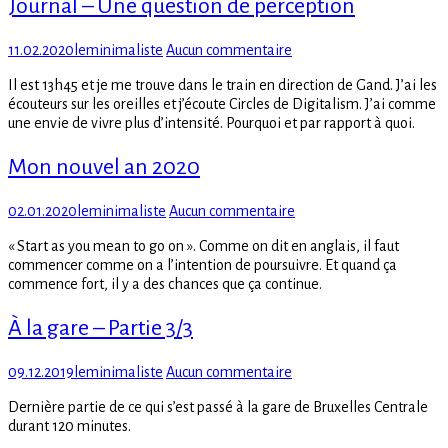
Journal – Une question de perception
retrouver
–
Par
Posted
Author
sur
11.02.2020
leminimaliste
Aucun commentaire
Billy
on
Journal
Il est 13h45 et je me trouve dans le train en direction de Gand. J’ai les
–
écouteurs sur les oreilles et j’écoute Circles de Digitalism. J’ai comme
Une
une envie de vivre plus d’intensité. Pourquoi et par rapport à quoi.
question
de
Mon nouvel an 2020
perception
Posted
Author
sur
02.01.2020
leminimaliste
Aucun commentaire
on
Mon
« Start as you mean to go on ». Comme on dit en anglais, il faut
nouvel
commencer comme on a l’intention de poursuivre. Et quand ça
an
commence fort, il y a des chances que ça continue.
2020
À la gare – Partie 3/3
Posted
Author
sur
09.12.2019
leminimaliste
Aucun commentaire
on
À
Dernière partie de ce qui s’est passé à la gare de Bruxelles Centrale
la
durant 120 minutes.
gare
–