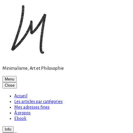
Site
Skip
is
to
loading
content
Minimalisme, Art et Philosophie
Menu
Close
Accueil
Les articles par catégories
Mes adresses fines
À propos
Ebook
Info