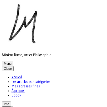
Site
Skip
is
to
loading
content
Minimalisme, Art et Philosophie
Menu
Close
Accueil
Les articles par catégories
Mes adresses fines
À propos
Ebook
Info