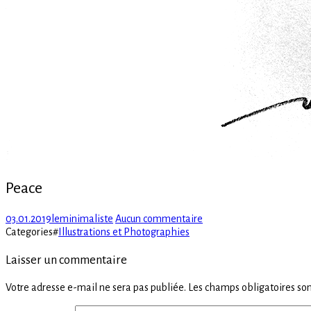
Peace
Posted
Author
sur
03.01.2019
leminimaliste
Aucun commentaire
on
Peace
Categories
#
Illustrations et Photographies
Laisser un commentaire
Votre adresse e-mail ne sera pas publiée.
Les champs obligatoires son