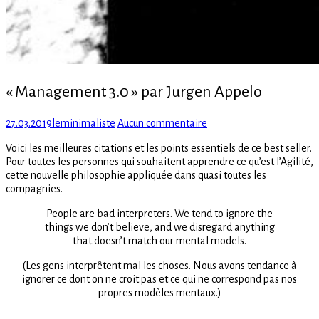
« Management 3.0 » par Jurgen Appelo
Posted
Author
sur
27.03.2019
leminimaliste
Aucun commentaire
on
« Management
Voici les meilleures citations et les points essentiels de ce best seller.
3.0 »
Pour toutes les personnes qui souhaitent apprendre ce qu’est l’Agilité,
par
cette nouvelle philosophie appliquée dans quasi toutes les
Jurgen
compagnies.
Appelo
People are bad interpreters. We tend to ignore the
things we don’t believe, and we disregard anything
that doesn’t match our mental models.
(Les gens interprêtent mal les choses. Nous avons tendance à
ignorer ce dont on ne croit pas et ce qui ne correspond pas nos
propres modèles mentaux.)
—