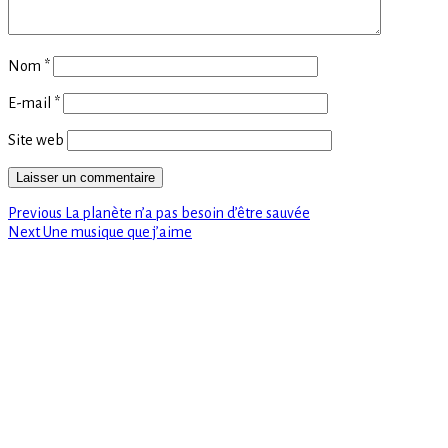
Nom
*
E-mail
*
Site web
Previous
Navigation
Previous
La planète n’a pas besoin d’être sauvée
Next
post:
Next
Une musique que j’aime
de
post:
l’article