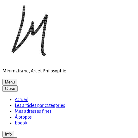
Site
Skip
is
to
loading
content
Minimalisme, Art et Philosophie
Menu
Close
Accueil
Les articles par catégories
Mes adresses fines
À propos
Ebook
Info