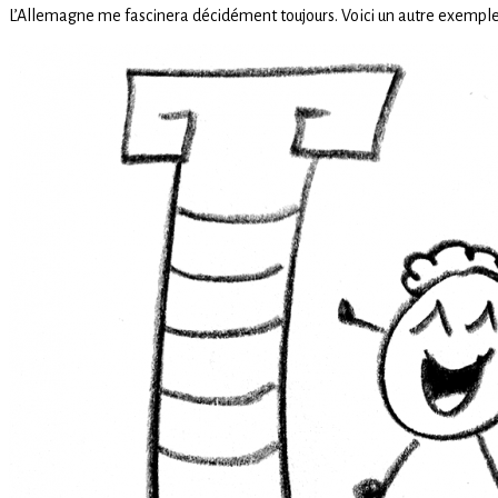
L’Allemagne me fascinera décidément toujours. Voici un autre exemple
philosophie
de
Friedrich
Nietzsche