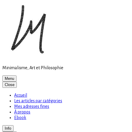
Site
Skip
is
to
loading
content
Minimalisme, Art et Philosophie
Menu
Close
Accueil
Les articles par catégories
Mes adresses fines
À propos
Ebook
Info