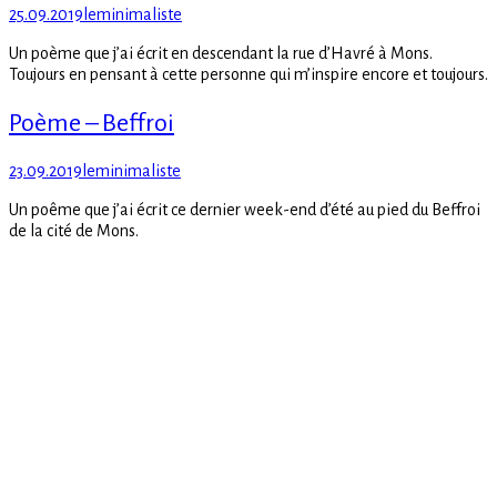
Posted
Author
25.09.2019
leminimaliste
on
Un poème que j’ai écrit en descendant la rue d’Havré à Mons.
Toujours en pensant à cette personne qui m’inspire encore et toujours.
Poème – Beffroi
Posted
Author
23.09.2019
leminimaliste
on
Un poême que j’ai écrit ce dernier week-end d’été au pied du Beffroi
de la cité de Mons.