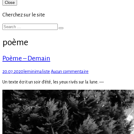
Primary
Close
Sidebar
Cherchez sur le site
Search
Search
for:
poème
Poème – Demain
Posted
Author
sur
20.07.2020
leminimaliste
Aucun commentaire
on
Poème
Un texte écrit un soir d’été, les yeux rivés sur la lune. —
–
Demain