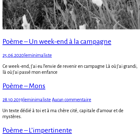
Poème – Un week-end à la campagne
Posted
Author
25.06.2020
leminimaliste
on
Ce week-end, j’ai eu l’envie de revenir en campagne Là où j’ai grandi,
là où j’ai passé mon enfance
Poème – Mons
Posted
Author
sur
28.10.2019
leminimaliste
Aucun commentaire
on
Poème
Un texte dédié à toi et à ma chère cité, capitale d’amour et de
–
mystères.
Mons
Poème – L’impertinente