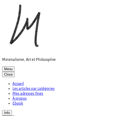
Site
Skip
is
to
loading
content
Minimalisme, Art et Philosophie
Menu
Close
Accueil
Les articles par catégories
Mes adresses fines
À propos
Ebook
Info