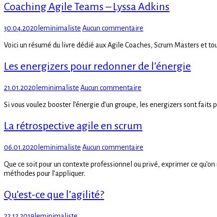
Coaching Agile Teams – Lyssa Adkins
Posted
Author
sur
30.04.2020
leminimaliste
Aucun commentaire
on
Coaching
Voici un résumé du livre dédié aux Agile Coaches, Scrum Masters et toute
Agile
Teams
Les energizers pour redonner de l’énergie
–
Lyssa
Adkins
Posted
Author
sur
21.01.2020
leminimaliste
Aucun commentaire
on
Les
Si vous voulez booster l’énergie d’un groupe, les energizers sont faits 
energizers
pour
La rétrospective agile en scrum
redonner
de
l’énergie
Posted
Author
sur
06.01.2020
leminimaliste
Aucun commentaire
on
La
Que ce soit pour un contexte professionnel ou privé, exprimer ce qu’on r
rétrospective
méthodes pour l’appliquer.
agile
en
Qu’est-ce que l’agilité?
scrum
Posted
Author
22.12.2019
leminimaliste