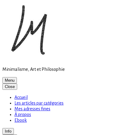
Site
Skip
is
to
loading
content
Minimalisme, Art et Philosophie
Menu
Close
Accueil
Les articles par catégories
Mes adresses fines
À propos
Ebook
Info