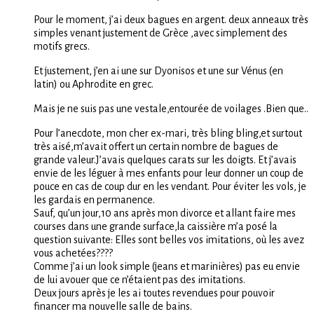
Pour le moment, j’ai deux bagues en argent. deux anneaux très
simples venant justement de Grèce ,avec simplement des
motifs grecs.
Et justement, j’en ai une sur Dyonisos et une sur Vénus (en
latin) ou Aphrodite en grec.
Mais je ne suis pas une vestale,entourée de voilages .Bien que..
Pour l’anecdote, mon cher ex-mari, très bling bling,et surtout
très aisé,m’avait offert un certain nombre de bagues de
grande valeur.J’avais quelques carats sur les doigts. Et j’avais
envie de les léguer à mes enfants pour leur donner un coup de
pouce en cas de coup dur en les vendant. Pour éviter les vols, je
les gardais en permanence.
Sauf, qu’un jour,10 ans après mon divorce et allant faire mes
courses dans une grande surface,la caissière m’a posé la
question suivante: Elles sont belles vos imitations, où les avez
vous achetées????
Comme j’ai un look simple (jeans et marinières) pas eu envie
de lui avouer que ce n’étaient pas des imitations.
Deux jours après je les ai toutes revendues pour pouvoir
financer ma nouvelle salle de bains.