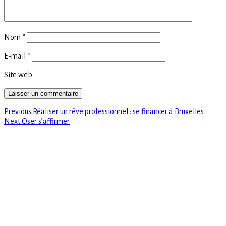
Nom
*
E-mail
*
Site web
Previous
Navigation
Previous
Réaliser un rêve professionnel : se financer à Bruxelles
Next
post:
Next
Oser s’affirmer
de
post:
l’article