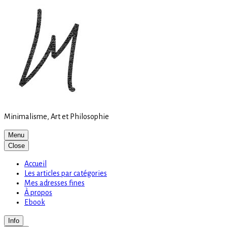
Site
Skip
is
to
loading
content
Minimalisme, Art et Philosophie
Menu
Close
Accueil
Les articles par catégories
Mes adresses fines
À propos
Ebook
Info