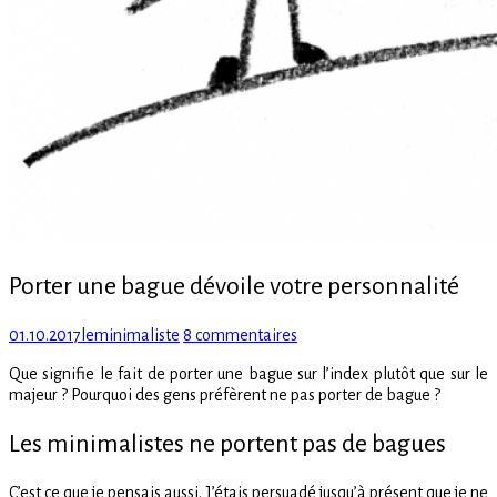
Porter une bague dévoile votre personnalité
Posted
Author
sur
01.10.2017
leminimaliste
8 commentaires
on
Porter
Que signifie le fait de porter une bague sur l’index plutôt que sur le
une
majeur ? Pourquoi des gens préfèrent ne pas porter de bague ?
bague
dévoile
Les minimalistes ne portent pas de bagues
votre
personnalité
C’est ce que je pensais aussi. J’étais persuadé jusqu’à présent que je ne