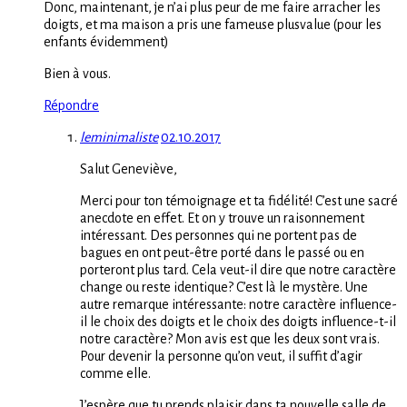
Donc, maintenant, je n’ai plus peur de me faire arracher les
doigts, et ma maison a pris une fameuse plusvalue (pour les
enfants évidemment)
Bien à vous.
Répondre
leminimaliste
02.10.2017
Salut Geneviève,
Merci pour ton témoignage et ta fidélité! C’est une sacré
anecdote en effet. Et on y trouve un raisonnement
intéressant. Des personnes qui ne portent pas de
bagues en ont peut-être porté dans le passé ou en
porteront plus tard. Cela veut-il dire que notre caractère
change ou reste identique? C’est là le mystère. Une
autre remarque intéressante: notre caractère influence-
il le choix des doigts et le choix des doigts influence-t-il
notre caractère? Mon avis est que les deux sont vrais.
Pour devenir la personne qu’on veut, il suffit d’agir
comme elle.
J’espère que tu prends plaisir dans ta nouvelle salle de