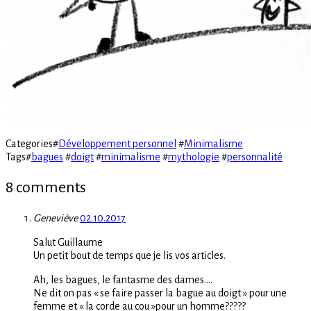
Categories
#
Développement personnel
#
Minimalisme
Tags
#
bagues
#
doigt
#
minimalisme
#
mythologie
#
personnalité
8 comments
Geneviève
02.10.2017
Salut Guillaume
Un petit bout de temps que je lis vos articles.
Ah, les bagues, le fantasme des dames….
Ne dit on pas « se faire passer la bague au doigt » pour une
femme et « la corde au cou »pour un homme?????