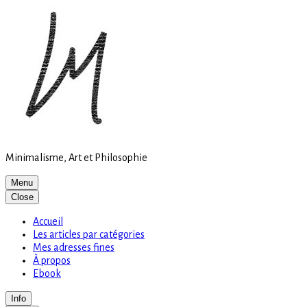
Site
Skip
is
to
loading
content
Minimalisme, Art et Philosophie
Menu
Close
Accueil
Les articles par catégories
Mes adresses fines
À propos
Ebook
Info