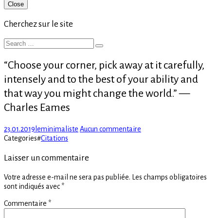
Primary
Close
Sidebar
Cherchez sur le site
Search
Search
for:
“Choose your corner, pick away at it carefully,
intensely and to the best of your ability and
that way you might change the world.” —
Charles Eames
Posted
Author
sur
23.01.2019
leminimaliste
Aucun commentaire
on
“Choose
Categories
#
Citations
your
corner,
Laisser un commentaire
pick
away
Votre adresse e-mail ne sera pas publiée.
Les champs obligatoires
at
sont indiqués avec
*
it
carefully,
Commentaire
*
intensely