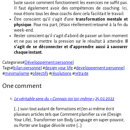
Juste savoir comment fonctionnent les exercices ne suffit pas.
Il faut également avoir des compétences de coaching. Ici,
nous étions tous les deux coachs donc cela facilitait le travail.
Être conscient qu’il s’agit d’une
transformation mentale et
physique
. Pour ma part, j’étais réellement retourné à la fin du
week-end.
Rester conscient qu’il s’agit d’abord de passer un bon moment
et ne pas se mettre la pression sur le résultat à attendre.
Il
s’agit de se déconnecter et d’apprendre aussi à savourer
chaque instant.
Categories
#
Développement personnel
Tags
#
bilan personnel
#
design your life
#
developpement personnel
#
minimalisme
#
objectifs
#
résolutions
#
retraite
One comment
Le véritable sens du « Connais-toi toi-même »
25.02.2022
[…] suivi tout autant de formations et j’en ai même écrit
plusieurs articles tels que Comment planifier sa vie (Design
Your Life), Transformer son Body Language en super-pouvoir,
ou Porter une bague dévoile votre […]