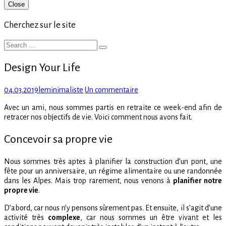
Primary
Close
Sidebar
Cherchez sur le site
Search
Search
for:
Design Your Life
Posted
Author
sur
04.03.2019
leminimaliste
Un commentaire
on
Design
Avec un ami, nous sommes partis en retraite ce week-end afin de
Your
retracer nos objectifs de vie. Voici comment nous avons fait.
Life
Concevoir sa propre vie
Nous sommes très aptes à planifier la construction d’un pont, une
fête pour un anniversaire, un régime alimentaire ou une randonnée
dans les Alpes. Mais trop rarement, nous venons à
planifier notre
propre vie
.
D’abord, car nous n’y pensons sûrement pas. Et ensuite, il s’agit d’une
activité très
complexe
, car nous sommes un être vivant et les