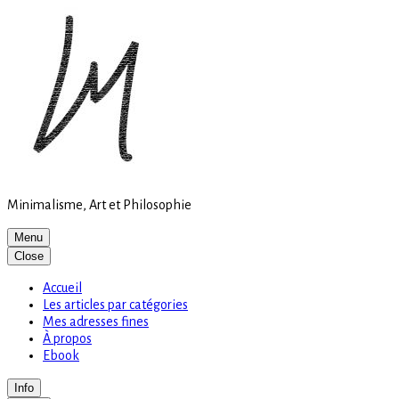
Site
Skip
is
to
loading
content
Minimalisme, Art et Philosophie
Menu
Close
Accueil
Les articles par catégories
Mes adresses fines
À propos
Ebook
Info