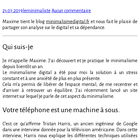
Posted
Author
sur
23.07.2019
leminimaliste
Aucun commentaire
on
Votre
Maxime tient le blog
minimalismedigital.fr
et nous fait le plaisir de
téléphone
partager son analyse sur le digital et sa dépendance.
est
une
machine
Qui suis-je
à
sous
–
Je m’appelle Maxime. J’ai découvert et je pratique le minimalisme
Par
depuis bientôt un an.
Maxime
Le minimalisme digital a été pour moi la solution à un stress
constant et à une anxiété de plus en plus présente.
Cela m’a permis de libérer de l’espace mental, de me recentrer et
d’arriver à retrouver un équilibre. J’ai récemment lancé un site
internet sur lequel je parle de cet aspect du minimalisme.
Votre téléphone est une machine à sous.
C’est ce qu’affirme Tristan Harris, un ancien ingénieur de Google
dans une interview donnée pour la télévision américaine. Dans cette
interview, Harris nous explique les différentes techniques utilisées