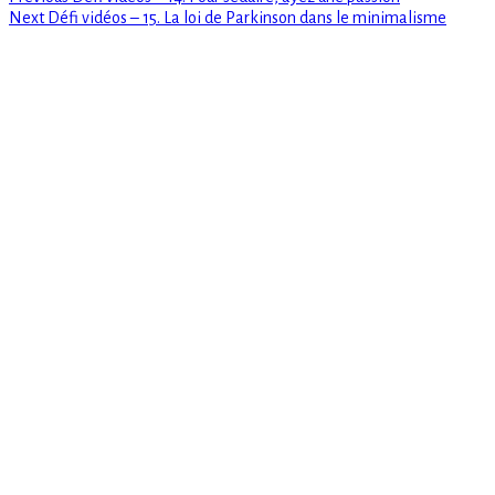
Navigation
Next
post:
Next
Défi vidéos – 15. La loi de Parkinson dans le minimalisme
de
post:
l’article