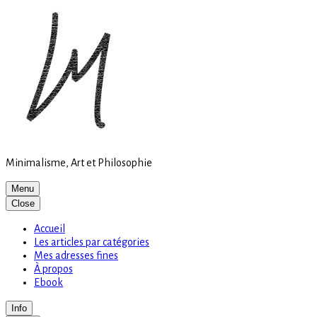
Site
Skip
is
to
loading
content
Minimalisme, Art et Philosophie
Menu
Close
Accueil
Les articles par catégories
Mes adresses fines
À propos
Ebook
Info