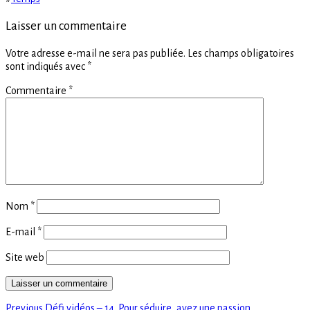
Laisser un commentaire
Votre adresse e-mail ne sera pas publiée.
Les champs obligatoires
sont indiqués avec
*
Commentaire
*
Nom
*
E-mail
*
Site web
Previous
Previous
Défi vidéos – 14. Pour séduire, ayez une passion