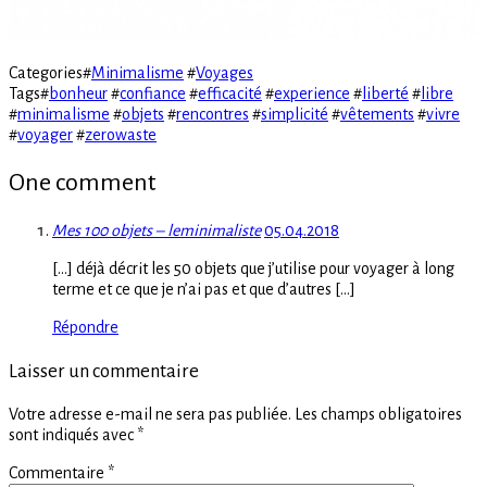
Categories
#
Minimalisme
#
Voyages
Tags
#
bonheur
#
confiance
#
efficacité
#
experience
#
liberté
#
libre
#
minimalisme
#
objets
#
rencontres
#
simplicité
#
vêtements
#
vivre
#
voyager
#
zerowaste
One comment
Mes 100 objets – leminimaliste
05.04.2018
[…] déjà décrit les 50 objets que j’utilise pour voyager à long
terme et ce que je n’ai pas et que d’autres […]
Répondre
Laisser un commentaire
Votre adresse e-mail ne sera pas publiée.
Les champs obligatoires
sont indiqués avec
*
Commentaire
*