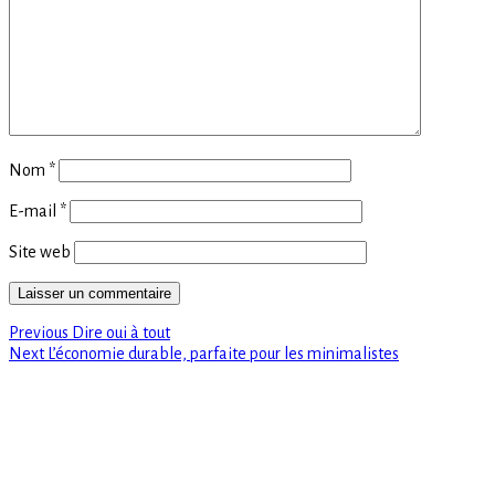
Nom
*
E-mail
*
Site web
Previous
Navigation
Previous
Dire oui à tout
Next
post:
Next
L’économie durable, parfaite pour les minimalistes
de
post:
l’article