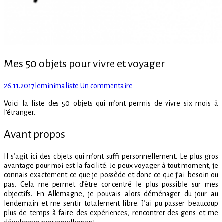
Mes 50 objets pour vivre et voyager
Posted
Author
sur
26.11.2017
leminimaliste
Un commentaire
on
Mes
Voici la liste des 50 objets qui m’ont permis de vivre six mois à
50
l’étranger.
objets
pour
Avant propos
vivre
et
voyager
Il s’agit ici des objets qui m’ont suffi personnellement. Le plus gros
avantage pour moi est la facilité. Je peux voyager à tout moment, je
connais exactement ce que je possède et donc ce que j’ai besoin ou
pas. Cela me permet d’être concentré le plus possible sur mes
objectifs. En Allemagne, je pouvais alors déménager du jour au
lendemain et me sentir totalement libre. J’ai pu passer beaucoup
plus de temps à faire des expériences, rencontrer des gens et me