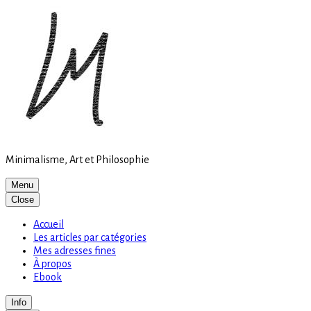
Site
Skip
is
to
loading
content
Minimalisme, Art et Philosophie
Menu
Close
Accueil
Les articles par catégories
Mes adresses fines
À propos
Ebook
Info