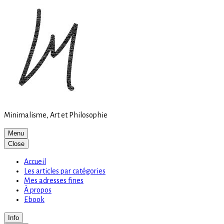
Site
Skip
is
to
loading
content
Minimalisme, Art et Philosophie
Menu
Close
Accueil
Les articles par catégories
Mes adresses fines
À propos
Ebook
Info