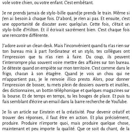
vole votre chien, ou votre enfant. C’est embêtant.
Je ne prends jamais de stylo-bille quand je prends le train. Même si
j’en ai besoin à chaque fois. D’abord, je n’en ai pas. Et ensuite, c’est
une opportunité de discuter avec quelqu’un. Cette fois, c’était un
stylo-bille d’Hilton. Et il écrivait sacrément bien. C’est chaque fois
une rencontre différente.
J’adore avoir un clean desk. Mais l’inconvénient quand tu n’as rien sur
ton bureau mis à part l’ordinateur et un stylo, tes collègues ont
l’impression que tu n’as rien à faire. Du coup, ils peuvent
t’interrompre plus souvent voire mettre des affaires sur ton bureau.
Je déteste quand on empiète sur mon territoire. C’est comme dans le
frigo, chacun à son étagère. Quand je vois un chou qui ne
m’appartient pas, je le renvoie illico presto. Alors, pour donner
l’impression de bosser, tu mets plein de dossiers ouverts et inutiles,
des dictionnaires, un bottin téléphonique et quelques magazines sur
la bourse. Et de temps en temps, tu les bouges de place. Et puis tu
fais semblant d’écrire un email dans la barre recherche de YouTube.
Je lis un article sur Einstein et la créativité. Pour devenir créatif et
trouver des réponses, il faut être en action. Et plus précisément,
produire. Produire n’importe quoi, mais produire quelque chose,
maintenant et peu importe la qualité. Que ce soit du chant, de la