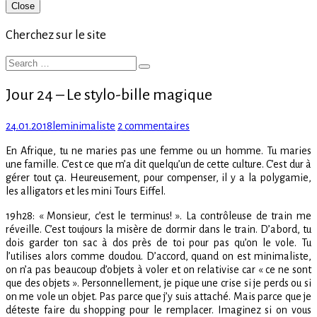
Primary
Close
Sidebar
Cherchez sur le site
Search
Search
for:
Jour 24 – Le stylo-bille magique
Posted
Author
sur
24.01.2018
leminimaliste
2 commentaires
on
Jour
En Afrique, tu ne maries pas une femme ou un homme. Tu maries
24
une famille. C’est ce que m’a dit quelqu’un de cette culture. C’est dur à
–
gérer tout ça. Heureusement, pour compenser, il y a la polygamie,
Le
les alligators et les mini Tours Eiffel.
stylo-
bille
19h28: « Monsieur, c’est le terminus! ». La contrôleuse de train me
magique
réveille. C’est toujours la misère de dormir dans le train. D’abord, tu
dois garder ton sac à dos près de toi pour pas qu’on le vole. Tu
l’utilises alors comme doudou. D’accord, quand on est minimaliste,
on n’a pas beaucoup d’objets à voler et on relativise car « ce ne sont
que des objets ». Personnellement, je pique une crise si je perds ou si
on me vole un objet. Pas parce que j’y suis attaché. Mais parce que je
déteste faire du shopping pour le remplacer. Imaginez si on vous