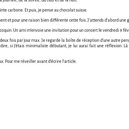
 journée, de la soirée, du club et de la nuit.
inte carbone. Et puis, je pense au chocolat suisse.
nent et pour une raison bien différente cette fois. J’attends d’abord une 
oquin. Un ami m’envoie une invitation pour un concert le vendredi 9 févrie
 deux fois par jour max. Je regarde la boîte de réception d’une autre per
ai dire, si j’étais minimaliste débutant, je lui aurai fait une réflexion. 
 Pour me réveiller avant d’écrire l’article.