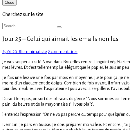
Primary
Close
Sidebar
Cherchez sur le site
Search
Search
for:
Jour 25 – Celui qui aimait les emails non lus
Posted
Author
sur
25.01.2018
leminimaliste
2 commentaires
on
Jour
Je vais souper au café Novo dans Bruxelles centre. Linguini végétariens.
25
mes lèvres. Et c’est tellement plus élégant que le papier. Je suis un peu 
–
Celui
Je fais une lessive une fois par mois en moyenne. Juste pour ça, je ne
qui
moins d’un claquement de doigts. Combien de fois avant, il m’arrivait
aimait
tour des meubles avec l’aspirateur et puis avec la serpillère. J’avais oub
les
emails
Durant le repas, on sort des phrases du genre “Nous sommes sur Terre 
non
pain, du beurre et de la mayonnaise s’il vous plaît”.
lus
J’entends l’expression “On ne va pas perdre du temps pour quelqu’un qui
Demain, je pars en Suisse. Je dois préparer ma valise. Et encore. J’a