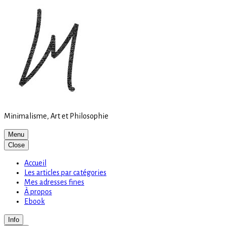
Site
Skip
is
to
loading
content
Minimalisme, Art et Philosophie
Menu
Close
Accueil
Les articles par catégories
Mes adresses fines
À propos
Ebook
Info