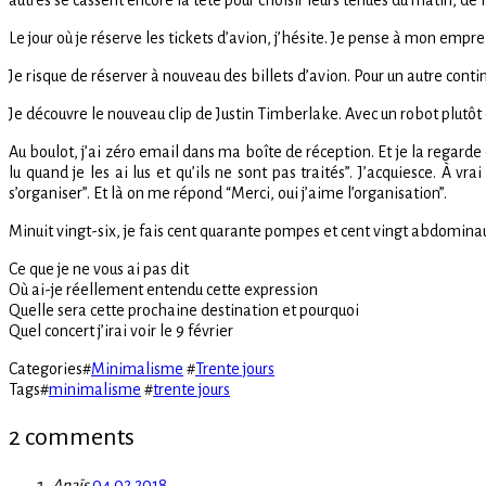
autres se cassent encore la tête pour choisir leurs tenues du matin, de la
Le jour où je réserve les tickets d’avion, j’hésite. Je pense à mon empre
Je risque de réserver à nouveau des billets d’avion. Pour un autre conti
Je découvre le nouveau clip de Justin Timberlake. Avec un robot plutôt c
Au boulot, j’ai zéro email dans ma boîte de réception. Et je la regarde
lu quand je les ai lus et qu’ils ne sont pas traités”. J’acquiesce. À vr
s’organiser”. Et là on me répond “Merci, oui j’aime l’organisation”.
Minuit vingt-six, je fais cent quarante pompes et cent vingt abdominaux.
Ce que je ne vous ai pas dit
Où ai-je réellement entendu cette expression
Quelle sera cette prochaine destination et pourquoi
Quel concert j’irai voir le 9 février
Categories
#
Minimalisme
#
Trente jours
Tags
#
minimalisme
#
trente jours
2 comments
Anaïs
04.02.2018