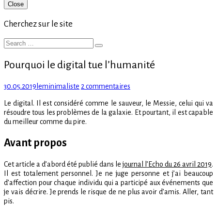
Primary
Close
Sidebar
Cherchez sur le site
Search
Search
for:
Pourquoi le digital tue l’humanité
Posted
Author
sur
30.05.2019
leminimaliste
2 commentaires
on
Pourquoi
Le digital. Il est considéré comme le sauveur, le Messie, celui qui va
le
résoudre tous les problèmes de la galaxie. Et pourtant, il est capable
digital
du meilleur comme du pire.
tue
l’humanité
Avant propos
Cet article a d’abord été publié dans le
journal l’Echo du 26 avril 2019
.
Il est totalement personnel. Je ne juge personne et j’ai beaucoup
d’affection pour chaque individu qui a participé aux événements que
je vais décrire. Je prends le risque de ne plus avoir d’amis. Aller, tant
pis.