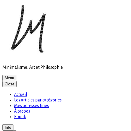
Site
Skip
is
to
loading
content
Minimalisme, Art et Philosophie
Menu
Close
Accueil
Les articles par catégories
Mes adresses fines
À propos
Ebook
Info