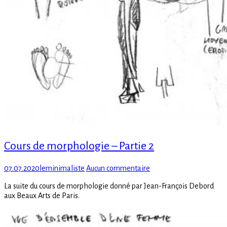
Cours de morphologie – Partie 2
Posted
Author
sur
07.07.2020
leminimaliste
Aucun commentaire
on
Cours
La suite du cours de morphologie donné par Jean-François Debord
de
aux Beaux Arts de Paris.
morphologie
–
Partie
2