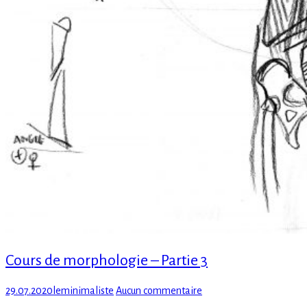
Cours de morphologie – Partie 3
Posted
Author
sur
29.07.2020
leminimaliste
Aucun commentaire
on
Cours