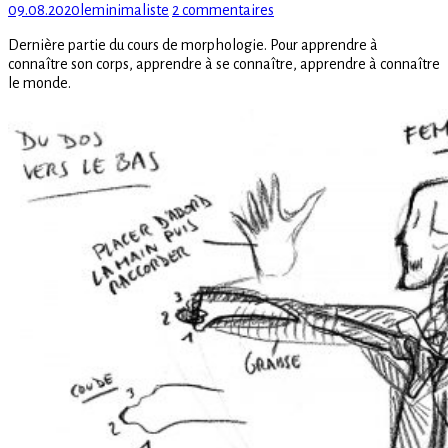
Posted
Author
sur
09.08.2020
leminimaliste
2 commentaires
on
Cours
Dernière partie du cours de morphologie. Pour apprendre à
de
connaître son corps, apprendre à se connaître, apprendre à connaître
morphologie
le monde.
–
Partie
4