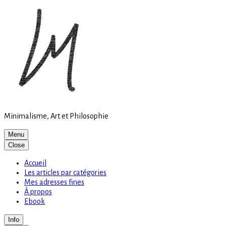
Site
Skip
is
to
loading
content
Minimalisme, Art et Philosophie
Menu
Close
Accueil
Les articles par catégories
Mes adresses fines
À propos
Ebook
Info