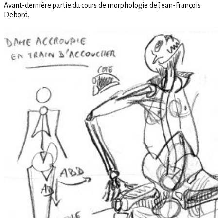
Avant-dernière partie du cours de morphologie de Jean-François
de
Debord.
morphologie
–
Partie
3