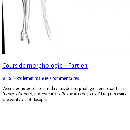
Cours de morphologie – Partie 1
Posted
Author
sur
30.06.2020
leminimaliste
2 commentaires
on
Cours
Voici mes notes et dessins du cours de morphologie donné par Jean-
de
François Debord, professeur aux Beaux Arts de paris. Plus qu’un cours,
morphologie
une véritable philosophie.
–
Partie
1