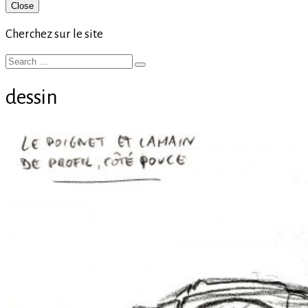
Primary
Close
Sidebar
Cherchez sur le site
Search
Search
for:
dessin