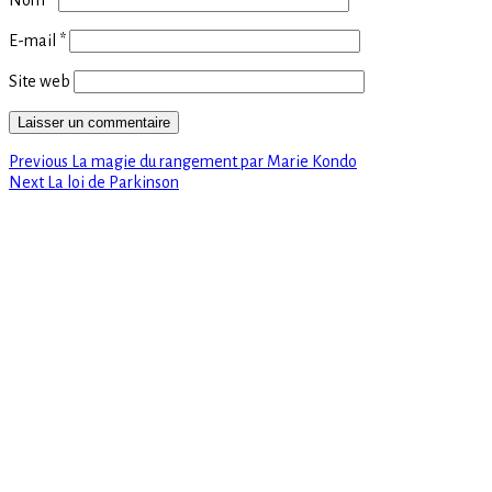
E-mail
*
Site web
Previous
Navigation
Previous
La magie du rangement par Marie Kondo
Next
post:
Next
La loi de Parkinson
de
post:
l’article