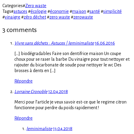
Categories
#
Zero waste
Tags
#
astuces
#
écologie
#
économie
#
maison
#
santé
#
simplicité
#
vinaigre
#
zéro déchet
#
zero waste
#
zerowaste
3 comments
Vivre sans déchets : Astuces | leminimaliste
16.06.2016
[…] biodégradables Faire son dentifrice maison Un coupe
choux pour se raser la barbe Du vinaigre pour tout nettoyer et
rajouter du bicarbonate de soude pour nettoyer le wc Des
brosses à dents en […]
Répondre
Lorraine Cronoble
12.04.2018
Merci pour l’article je veux savoir est-ce que le regime citron
fonctionne pour perdre du poids rapidement !
Répondre
leminimaliste
13.04.2018