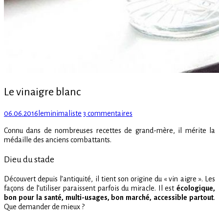
Le vinaigre blanc
Posted
Author
sur
06.06.2016
leminimaliste
3 commentaires
on
Le
Connu dans de nombreuses recettes de grand-mère, il mérite la
vinaigre
médaille des anciens combattants.
blanc
Dieu du stade
Découvert depuis l’antiquité, il tient son origine du « vin aigre ». Les
façons de l’utiliser paraissent parfois du miracle. Il est
écologique,
bon pour la santé, multi-usages, bon marché, accessible partout
.
Que demander de mieux ?