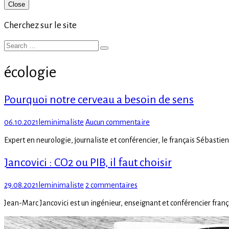
Primary
Close
Sidebar
Cherchez sur le site
Search
Search
for:
écologie
Pourquoi notre cerveau a besoin de sens
Posted
Author
sur
06.10.2021
leminimaliste
Aucun commentaire
on
Pourquoi
Expert en neurologie, journaliste et conférencier, le français Sébastie
notre
cerveau
Jancovici : CO2 ou PIB, il faut choisir
a
besoin
de
Posted
Author
sur
29.08.2021
leminimaliste
2 commentaires
sens
on
Jancovici
Jean-Marc Jancovici est un ingénieur, enseignant et conférencier frança
:
CO2
ou