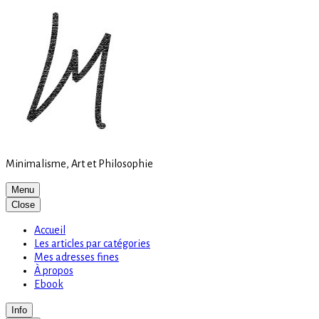
Site
Skip
is
to
loading
content
Minimalisme, Art et Philosophie
Menu
Close
Accueil
Les articles par catégories
Mes adresses fines
À propos
Ebook
Info