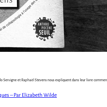
 Servigne et Raphaël Stevens nous expliquent dans leur livre comment n
ues – Par Elizabeth Wilde