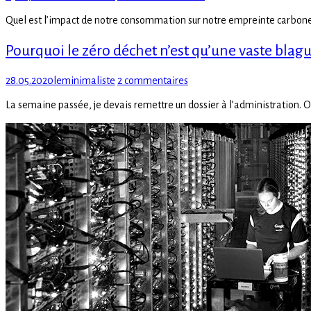
on
Les
Quel est l’impact de notre consommation sur notre empreinte carbone?
émissions
de
Pourquoi le zéro déchet n’est qu’une vaste blag
CO2
de
nos
Posted
Author
sur
28.05.2020
leminimaliste
2 commentaires
appareils
on
Pourquoi
domestiques
La semaine passée, je devais remettre un dossier à l’administration. O
le
–
zéro
Par
déchet
Elizabeth
n’est
Wilde
qu’une
vaste
blague