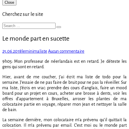
Primary
Close
Sidebar
Cherchez sur le site
Search
Search
for:
Le monde part en sucette
Posted
Author
sur
25.06.2018
leminimaliste
Aucun commentaire
on
Le
9h05: Mon professeur de néerlandais est en retard. Je déteste les
monde
gens qui sont en retard.
part
en
Hier, avant de me coucher, j’ai écrit ma liste de todo pour la
sucette
semaine. J’essaie de ne pas faire de bruit pour ne pas la réveiller. Sur
ma liste, j’écris en vrac: prendre des cours d’anglais, faire un mood
board pour un projet en cours, acheter une brosse à dents, voir les
offres d’appartement à Bruxelles, arroser les plantes de ma
colocataire partie en voyage, réparer mon jean et nettoyer la salle
de bain.
La semaine dernière, mon colocataire m’a prévenu qu’il quittait la
colocation. Il m’a prévenu par email. C’est moi ou le monde part