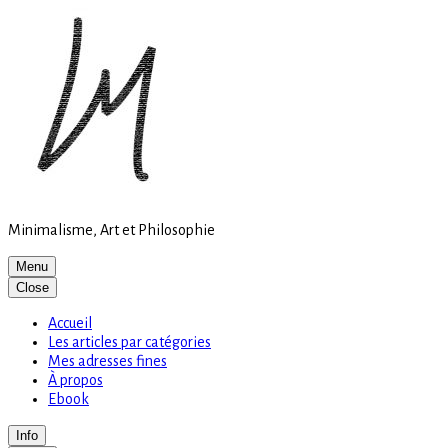
Site
Skip
is
to
loading
content
Minimalisme, Art et Philosophie
Menu
Close
Accueil
Les articles par catégories
Mes adresses fines
À propos
Ebook
Info