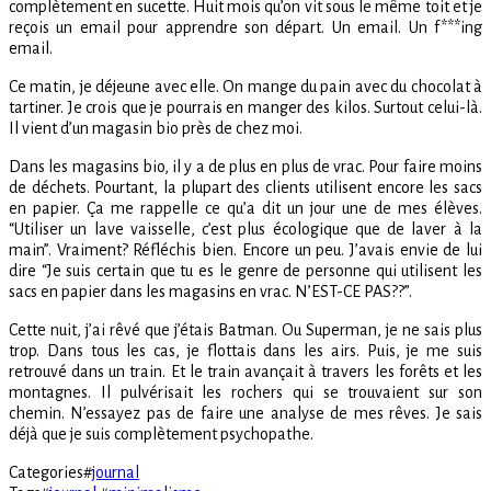
complètement en sucette. Huit mois qu’on vit sous le même toit et je
reçois un email pour apprendre son départ. Un email. Un f***ing
email.
Ce matin, je déjeune avec elle. On mange du pain avec du chocolat à
tartiner. Je crois que je pourrais en manger des kilos. Surtout celui-là.
Il vient d’un magasin bio près de chez moi.
Dans les magasins bio, il y a de plus en plus de vrac. Pour faire moins
de déchets. Pourtant, la plupart des clients utilisent encore les sacs
en papier. Ça me rappelle ce qu’a dit un jour une de mes élèves.
“Utiliser un lave vaisselle, c’est plus écologique que de laver à la
main”. Vraiment? Réfléchis bien. Encore un peu. J’avais envie de lui
dire “Je suis certain que tu es le genre de personne qui utilisent les
sacs en papier dans les magasins en vrac. N’EST-CE PAS??”.
Cette nuit, j’ai rêvé que j’étais Batman. Ou Superman, je ne sais plus
trop. Dans tous les cas, je flottais dans les airs. Puis, je me suis
retrouvé dans un train. Et le train avançait à travers les forêts et les
montagnes. Il pulvérisait les rochers qui se trouvaient sur son
chemin. N’essayez pas de faire une analyse de mes rêves. Je sais
déjà que je suis complètement psychopathe.
Categories
#
journal