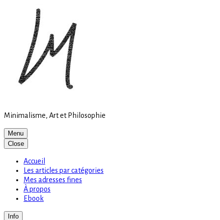
Site
Skip
is
to
loading
content
Minimalisme, Art et Philosophie
Menu
Close
Accueil
Les articles par catégories
Mes adresses fines
À propos
Ebook
Info