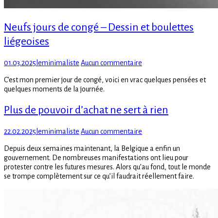
Neufs jours de congé – Dessin et boulettes
liégeoises
Posted
Author
sur
01.03.2025
leminimaliste
Aucun commentaire
on
Neufs
C’est mon premier jour de congé, voici en vrac quelques pensées et
jours
quelques moments de la journée.
de
congé
Plus de pouvoir d’achat ne sert à rien
–
Dessin
et
Posted
Author
sur
22.02.2025
leminimaliste
Aucun commentaire
boulettes
on
Plus
liégeoises
Depuis deux semaines maintenant, la Belgique a enfin un
de
gouvernement. De nombreuses manifestations ont lieu pour
pouvoir
protester contre les futures mesures. Alors qu’au fond, tout le monde
d’achat
se trompe complètement sur ce qu’il faudrait réellement faire.
ne
sert
à
rien