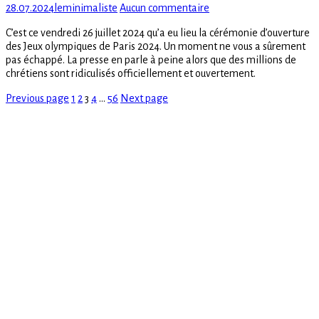
Posted
Author
sur
28.07.2024
leminimaliste
Aucun commentaire
on
La
C’est ce vendredi 26 juillet 2024 qu’a eu lieu la cérémonie d’ouverture
France
des Jeux olympiques de Paris 2024. Un moment ne vous a sûrement
et
pas échappé. La presse en parle à peine alors que des millions de
les
chrétiens sont ridiculisés officiellement et ouvertement.
Jeux
Olympiques
Page
Page
Page
Page
Page
Pagination
Previous page
1
2
3
4
…
56
Next page
se
moquent
des
des
publications
chrétiens