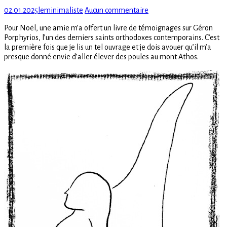
Posted
Author
sur
02.01.2025
leminimaliste
Aucun commentaire
on
Géron
Pour Noël, une amie m’a offert un livre de témoignages sur Géron
Porphyrios
Porphyrios, l’un des derniers saints orthodoxes contemporains. C’est
–
la première fois que je lis un tel ouvrage et je dois avouer qu’il m’a
L’un
presque donné envie d’aller élever des poules au mont Athos.
des
derniers
Saints
Orthodoxes