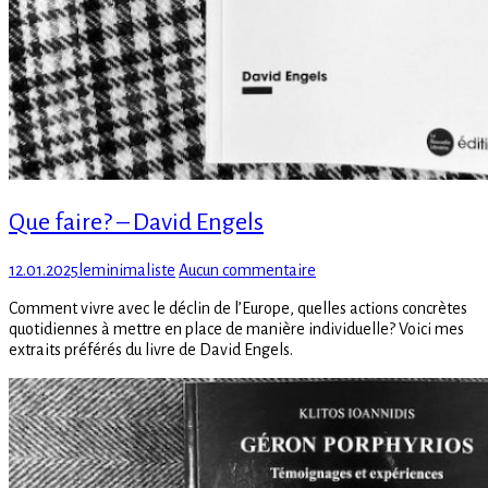
Que faire? – David Engels
Posted
Author
sur
12.01.2025
leminimaliste
Aucun commentaire
on
Que
Comment vivre avec le déclin de l’Europe, quelles actions concrètes
faire?
quotidiennes à mettre en place de manière individuelle? Voici mes
–
extraits préférés du livre de David Engels.
David
Engels