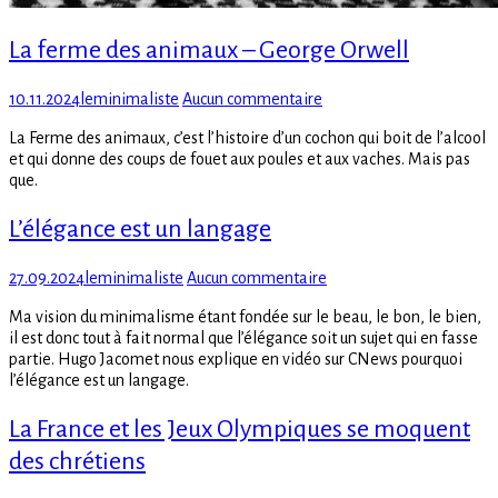
La ferme des animaux – George Orwell
Posted
Author
sur
10.11.2024
leminimaliste
Aucun commentaire
on
La
La Ferme des animaux, c’est l’histoire d’un cochon qui boit de l’alcool
ferme
et qui donne des coups de fouet aux poules et aux vaches. Mais pas
des
que.
animaux
–
L’élégance est un langage
George
Orwell
Posted
Author
sur
27.09.2024
leminimaliste
Aucun commentaire
on
L’élégance
Ma vision du minimalisme étant fondée sur le beau, le bon, le bien,
est
il est donc tout à fait normal que l’élégance soit un sujet qui en fasse
un
partie. Hugo Jacomet nous explique en vidéo sur CNews pourquoi
langage
l’élégance est un langage.
La France et les Jeux Olympiques se moquent
des chrétiens