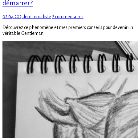
démarrer?
Posted
Author
sur
02.04.2025
leminimaliste
2 commentaires
on
Qu’est-
Découvrez ce phénomène et mes premiers conseils pour devenir un
ce
véritable Gentleman.
que
le
sartorialisme
et
comment
démarrer?