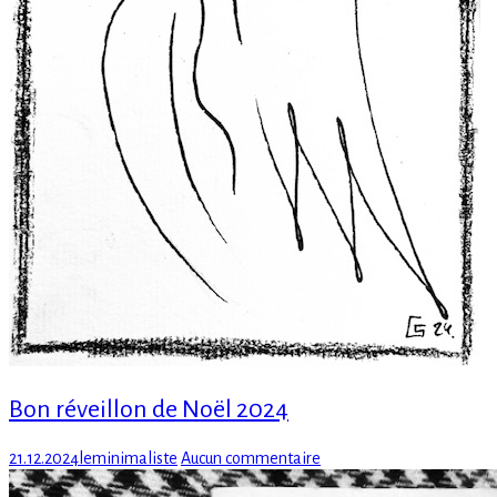
Bon réveillon de Noël 2024
Posted
Author
sur
21.12.2024
leminimaliste
Aucun commentaire
on
Bon