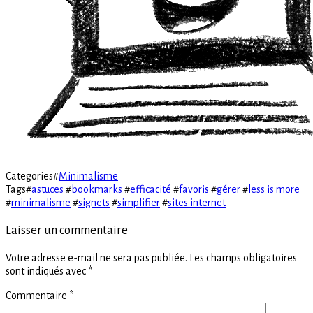
Categories
#
Minimalisme
Tags
#
astuces
#
bookmarks
#
efficacité
#
favoris
#
gérer
#
less is more
#
minimalisme
#
signets
#
simplifier
#
sites internet
Laisser un commentaire
Votre adresse e-mail ne sera pas publiée.
Les champs obligatoires
sont indiqués avec
*
Commentaire
*