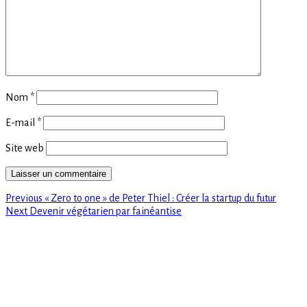
Nom
*
E-mail
*
Site web
Previous
Navigation
Previous
« Zero to one » de Peter Thiel : Créer la startup du futur
Next
post:
Next
Devenir végétarien par fainéantise
de
post:
l’article