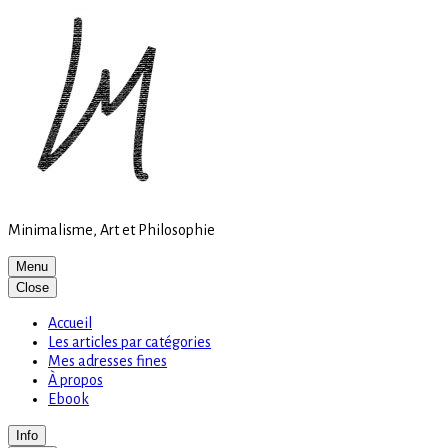
Site
Skip
is
to
loading
content
Minimalisme, Art et Philosophie
Menu
Close
Accueil
Les articles par catégories
Mes adresses fines
À propos
Ebook
Info