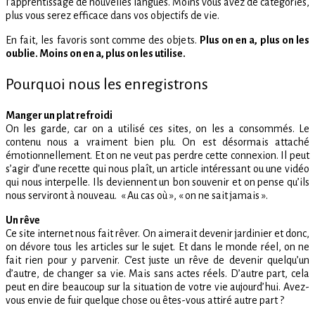
l’apprentissage de nouvelles langues. Moins vous avez de catégories,
plus vous serez efficace dans vos objectifs de vie.
En fait, les favoris sont comme des objets.
Plus on en a, plus on les
oublie. Moins on en a, plus on les utilise.
Pourquoi nous les enregistrons
Manger un plat refroidi
On les garde, car on a utilisé ces sites, on les a consommés. Le
contenu nous a vraiment bien plu. On est désormais attaché
émotionnellement. Et on ne veut pas perdre cette connexion. Il peut
s’agir d’une recette qui nous plaît, un article intéressant ou une vidéo
qui nous interpelle. Ils deviennent un bon souvenir et on pense qu’ils
nous serviront à nouveau. « Au cas où », « on ne sait jamais ».
Un rêve
Ce site internet nous fait rêver. On aimerait devenir jardinier et donc,
on dévore tous les articles sur le sujet. Et dans le monde réel, on ne
fait rien pour y parvenir. C’est juste un rêve de devenir quelqu’un
d’autre, de changer sa vie. Mais sans actes réels. D’autre part, cela
peut en dire beaucoup sur la situation de votre vie aujourd’hui. Avez-
vous envie de fuir quelque chose ou êtes-vous attiré autre part ?