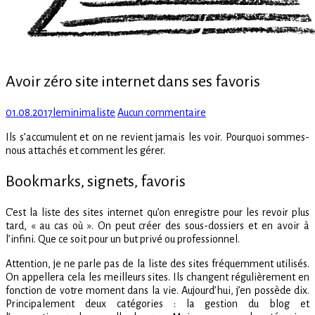
Avoir zéro site internet dans ses favoris
Posted
Author
sur
01.08.2017
leminimaliste
Aucun commentaire
on
Avoir
Ils s’accumulent et on ne revient jamais les voir. Pourquoi sommes-
zéro
nous attachés et comment les gérer.
site
internet
Bookmarks, signets, favoris
dans
ses
favoris
C’est la liste des sites internet qu’on enregistre pour les revoir plus
tard, « au cas où ». On peut créer des sous-dossiers et en avoir à
l’infini. Que ce soit pour un but privé ou professionnel.
Attention, je ne parle pas de la liste des sites fréquemment utilisés.
On appellera cela les meilleurs sites. Ils changent régulièrement en
fonction de votre moment dans la vie. Aujourd’hui, j’en possède dix.
Principalement deux catégories : la gestion du blog et